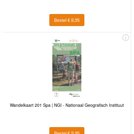
Bestel € 8,95
Wandelkaart 201 Spa | NGI - Nationaal Geografisch Instituut
Bestel € 9,95