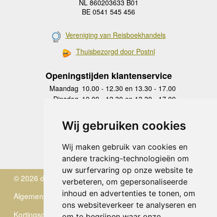
NL 860203633 B01
BE 0541 545 456
Vereniging van Reisboekhandels
Thuisbezorgd door Postnl
Openingstijden klantenservice
Maandag
10.00 - 12.30 en 13.30 - 17.00
Dinsdag
10.00 - 12.30 en 13.30 - 17.00
Woensdag
10.00 - 12.30 en 13.30 - 17.00
Donderdag
10.00 - 12.30 en 13.30 - 17.00
Wij gebruiken cookies
Vrijdag
10.00 - 12.30 en 13.30 - 17.00
Zaterdag
gesloten
Wij maken gebruik van cookies en
Zondag
gesloten
andere tracking-technologieën om
uw surfervaring op onze website te
© 2026 de Zwerver
verbeteren, om gepersonaliseerde
inhoud en advertenties te tonen, om
Algemene Voorwaarden
ons websiteverkeer te analyseren en
Kortingscode
om te begrijpen waar onze