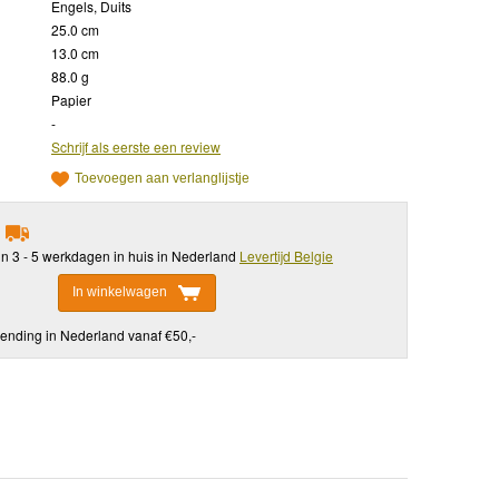
Engels, Duits
25.0 cm
13.0 cm
88.0 g
Papier
-
Schrijf als eerste een review
Toevoegen aan verlanglijstje
in 3 - 5 werkdagen in huis in Nederland
Levertijd Belgie
In winkelwagen
ending in Nederland vanaf €50,-