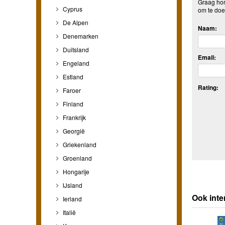
Graag hore
Cyprus
om te doe
De Alpen
Naam:
Denemarken
Duitsland
Email:
Engeland
Estland
Rating:
Faroer
Finland
Frankrijk
Georgië
Griekenland
Groenland
Hongarije
IJsland
Ook inte
Ierland
Italië