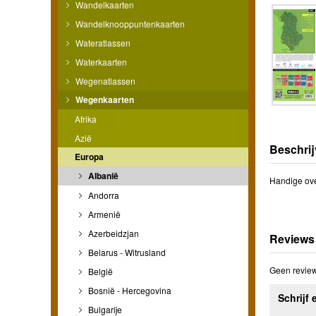
Wandelkaarten
Wandelknooppuntenkaarten
Wateratlassen
Waterkaarten
Wegenatlassen
Wegenkaarten
Afrika
Azië
Beschrij
Europa
Albanië
Handige ove
Andorra
Armenië
Azerbeidzjan
Reviews
Belarus - Witrusland
Geen review
België
Bosnië - Hercegovina
Schrijf 
Bulgarije