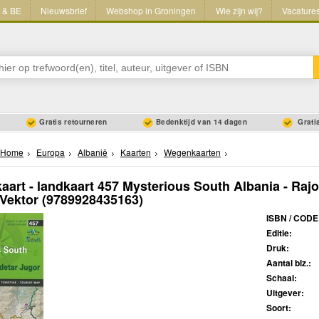
L & BE
Nieuwsbrief
Webshop in Groningen
Wie zijn wij?
Vacature
Gratis retourneren
Bedenktijd van 14 dagen
Gratis
Home
Europa
Albanië
Kaarten
Wegenkaarten
art - landkaart 457 Mysterious South Albania - Rajo
 Vektor
(9789928435163)
ISBN / CODE
Editie:
Druk:
Aantal blz.:
Schaal:
Uitgever:
Soort: