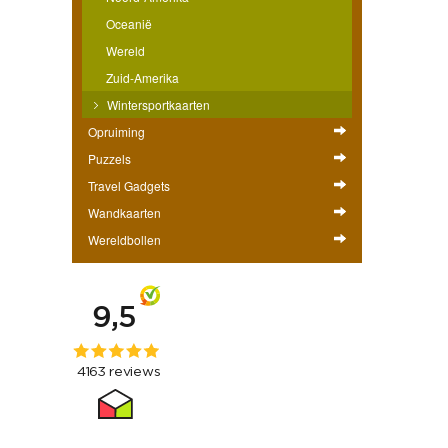
Oceanië
Wereld
Zuid-Amerika
Wintersportkaarten
Opruiming
Puzzels
Travel Gadgets
Wandkaarten
Wereldbollen