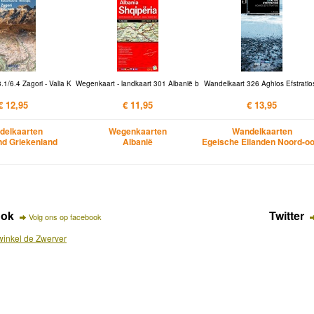
1/6.4 Zagori - Valia K
Wegenkaart - landkaart 301 Albanië b
Wandelkaart 326 Aghios Efstratios
€ 12,95
€ 11,95
€ 13,95
delkaarten
Wegenkaarten
Wandelkaarten
nd Griekenland
Albanië
Egeische Eilanden Noord-oo
ook
Twitter
Volg ons op facebook
inkel de Zwerver