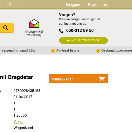
s
Contact
Inloggen
Registreren
Vragen?
Voor uw vragen neem gerust
contact met ons op!
050-312 69 50
NEEM CONTACT OP
 verzending vanaf €50,-
Achteraf betalen
Deskundig persone
nit Bregdetar
Winkelwagen
Geen items in winkelwagen
:
9789928435163
Ga naar winkelwagen
01-04-2017
1
1
1:80000
Vektor
Wegenkaart