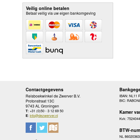
Veilig online betalen
Betaal veilig via uw eigen bankomgeving
Contactgegevens
Bankgeg
Reisboekwinkel de Zwerver B.V.
IBAN: NL11 
BIC: RABON
Protonstraat 13C
9743 AL Groningen
: +31 (0)50 - 3 12 69 50
T
Kamer va
:
info@dezwerver.nl
E
Kvk: 752404
BTW-num
NL 86020363