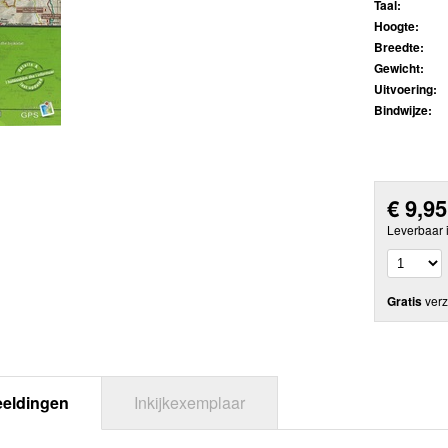
Taal:
Hoogte:
Breedte:
Gewicht:
Uitvoering:
Bindwijze:
€
9,95
Leverbaar 
Gratis
verz
eeldingen
Inkijkexemplaar