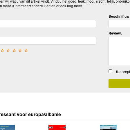
n wij wat u van dit artikel vindt. Vindt u het goed, leuk, mooi, slecht, lelijk, onbruikb
n maar u informeert andere klanten er ook nog mee!
Beschrijf uw 
Review:
☆
☆
☆
☆
☆
Ik accep
ressant voor europa/albanie