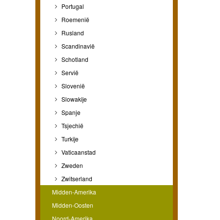
Portugal
Roemenië
Rusland
Scandinavië
Schotland
Servië
Slovenië
Slowakije
Spanje
Tsjechië
Turkije
Vaticaanstad
Zweden
Zwitserland
Midden-Amerika
Midden-Oosten
Noord-Amerika