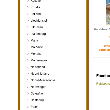
Kosovo
Kroatië
Letland
Liechtenstein
Litouwen
Wandelkaart 3.
Luxemburg
Malta
Wan
Moldavië
Vastela
Monaco
Montenegro
Nederland
Noord-Ierland
Faceb
Noord-Macedonië
Reisboekw
Noorwegen
Oekraïne
Oostenrijk
Polen