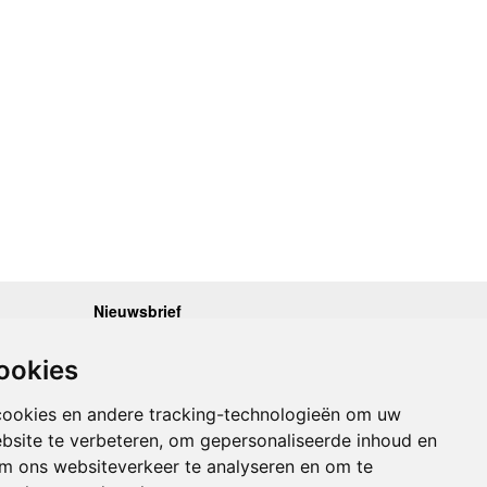
Nieuwsbrief
.30 - 17.00
Op de hoogte blijven van nieuwe reisgidsen,
travelgadgets en kaarten? Geef u op voor onze
.30 - 17.00
ookies
nieuwsbrief. U ontvangt de nieuwsbrief 1x per maand.
.30 - 17.00
.30 - 17.00
Bekijk hier onze laatste nieuwsbrief:
.30 - 17.00
cookies en andere tracking-technologieën om uw
Onze laatste Nieuwsbrief
bsite te verbeteren, om gepersonaliseerde inhoud en
om ons websiteverkeer te analyseren en om te
Inschrijven