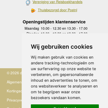
Vereniging van Reisboekhandels
Thuisbezorgd door Postnl
Openingstijden klantenservice
Maandag
10.00 - 12.30 en 13.30 - 17.00
Dinsdag
10.00 - 12.30 en 13.30 - 17.00
Woensdag
10.00 - 12.30 en 13.30 - 17.00
Donderdag
10.00 - 12.30 en 13.30 - 17.00
Wij gebruiken cookies
Vrijdag
10.00 - 12.30 en 13.30 - 17.00
Zaterdag
gesloten
Wij maken gebruik van cookies en
Zondag
gesloten
andere tracking-technologieën om
uw surfervaring op onze website te
© 2026 de Zwerver
verbeteren, om gepersonaliseerde
inhoud en advertenties te tonen, om
Algemene Voorwaarden
ons websiteverkeer te analyseren en
Kortingscode
om te begrijpen waar onze
bezoekers vandaan komen.
Privacyverklaring