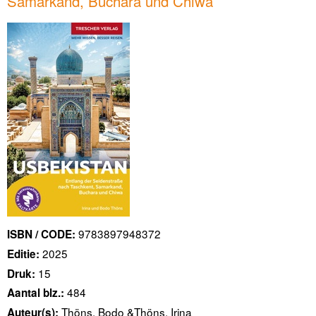
Samarkand, Buchara und Chiwa
9783897948372
ISBN / CODE:
2025
Editie:
15
Druk:
484
Aantal blz.:
Thöns, Bodo &Thöns, Irina
Auteur(s):