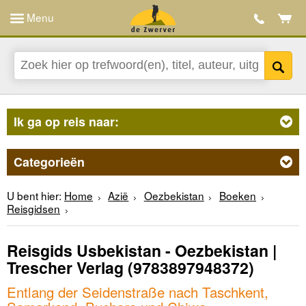
Menu
Ik ga op reis naar:
Categorieën
U bent hier:
Home
Azië
Oezbekistan
Boeken
Reisgidsen
Reisgids Usbekistan - Oezbekistan |
Trescher Verlag
(9783897948372)
Entlang der Seidenstraße nach Taschkent,