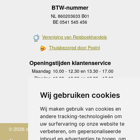
BTW-nummer
NL 860203633 B01
BE 0541 545 456
Vereniging van Reisboekhandels
Thuisbezorgd door Postnl
Openingstijden klantenservice
Maandag
10.00 - 12.30 en 13.30 - 17.00
Dinsdag
10.00 - 12.30 en 13.30 - 17.00
Woensdag
10.00 - 12.30 en 13.30 - 17.00
Donderdag
10.00 - 12.30 en 13.30 - 17.00
Wij gebruiken cookies
Vrijdag
10.00 - 12.30 en 13.30 - 17.00
Zaterdag
gesloten
Wij maken gebruik van cookies en
Zondag
gesloten
andere tracking-technologieën om
uw surfervaring op onze website te
© 2026 de Zwerver
verbeteren, om gepersonaliseerde
inhoud en advertenties te tonen, om