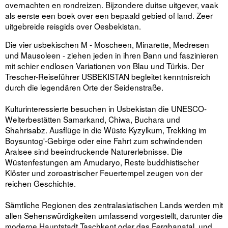
overnachten en rondreizen. Bijzondere duitse uitgever, vaak
als eerste een boek over een bepaald gebied of land. Zeer
uitgebreide reisgids over Oesbekistan.
Die vier usbekischen M - Moscheen, Minarette, Medresen
und Mausoleen - ziehen jeden in ihren Bann und faszinieren
mit schier endlosen Variationen von Blau und Türkis. Der
Trescher-Reiseführer USBEKISTAN begleitet kenntnisreich
durch die legendären Orte der Seidenstraße.
Kulturinteressierte besuchen in Usbekistan die UNESCO-
Welterbestätten Samarkand, Chiwa, Buchara und
Shahrisabz. Ausflüge in die Wüste Kyzylkum, Trekking im
Boysuntog'-Gebirge oder eine Fahrt zum schwindenden
Aralsee sind beeindruckende Naturerlebnisse. Die
Wüstenfestungen am Amudaryo, Reste buddhistischer
Klöster und zoroastrischer Feuertempel zeugen von der
reichen Geschichte.
Sämtliche Regionen des zentralasiatischen Lands werden mit
allen Sehenswürdigkeiten umfassend vorgestellt, darunter die
moderne Hauptstadt Taschkent oder das Ferghanatal, und