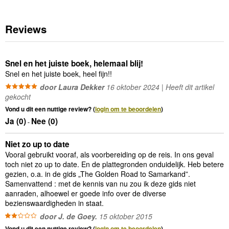
Reviews
Snel en het juiste boek, helemaal blij!
Snel en het juiste boek, heel fijn!!
door Laura Dekker
16 oktober 2024 | Heeft dit artikel
gekocht
Vond u dit een nuttige review? (
login om te beoordelen
)
Ja (
0
)
Nee (
0
)
-
Niet zo up to date
Vooral gebruikt vooraf, als voorbereiding op de reis. In ons geval
toch niet zo up to date. En de plattegronden onduidelijk. Heb betere
gezien, o.a. in de gids „The Golden Road to Samarkand”.
Samenvattend : met de kennis van nu zou ik deze gids niet
aanraden, alhoewel er goede info over de diverse
bezienswaardigheden in staat.
door J. de Goey.
15 oktober 2015
Vond u dit een nuttige review? (
login om te beoordelen
)