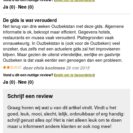
Ja (
0
)
Nee (
0
)
-
De gids is wat verouderd
Net terug van drie weken Ouzbekistan met deze gids. Algemene
informatie is ok, beknopt maar efficient. Gegevens hotels,
restaurants en musea vaak verouderd. Plattegronden vaak
onnauwkeurig. In Ouzbekistan is (ook voor de Ouzbeken) veel
onzeker, dus zelfs met een actuelere gids zal het improviseren
blijven. Maar gezien de uiterst vriendelijke, eerlijke en gastvrije
Ouzbeken is dat vaak eerder een genoegen dan een probleem.
door chris koolmees
26 mei 2015
Vond u dit een nuttige review? (
login om te beoordelen
)
Ja (
0
)
Nee (
0
)
-
Schrijf een review
Graag horen wij wat u van dit artikel vindt. Vindt u het
goed, leuk, mooi, slecht, lelijk, onbruikbaar of erg handig:
schrijf gerust alles op! Het is niet alleen leuk om te doen
maar u informeert andere klanten er ook nog mee!