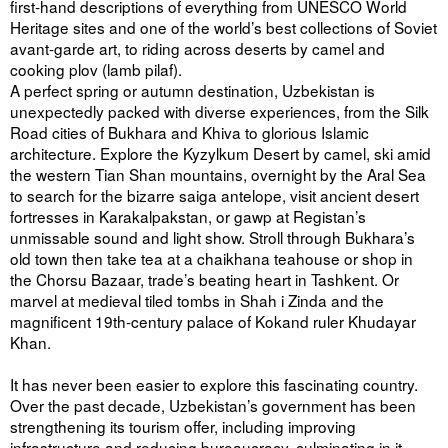
first-hand descriptions of everything from UNESCO World
Heritage sites and one of the world’s best collections of Soviet
avant-garde art, to riding across deserts by camel and
cooking plov (lamb pilaf).
A perfect spring or autumn destination, Uzbekistan is
unexpectedly packed with diverse experiences, from the Silk
Road cities of Bukhara and Khiva to glorious Islamic
architecture. Explore the Kyzylkum Desert by camel, ski amid
the western Tian Shan mountains, overnight by the Aral Sea
to search for the bizarre saiga antelope, visit ancient desert
fortresses in Karakalpakstan, or gawp at Registan’s
unmissable sound and light show. Stroll through Bukhara’s
old town then take tea at a chaikhana teahouse or shop in
the Chorsu Bazaar, trade’s beating heart in Tashkent. Or
marvel at medieval tiled tombs in Shah i Zinda and the
magnificent 19th-century palace of Kokand ruler Khudayar
Khan.
It has never been easier to explore this fascinating country.
Over the past decade, Uzbekistan’s government has been
strengthening its tourism offer, including improving
infrastructure and reducing bureaucracy, culminating in it