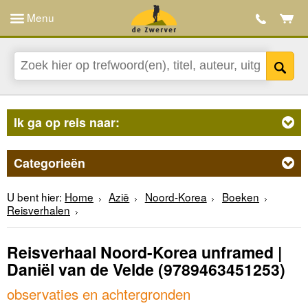
Menu
Ik ga op reis naar:
Categorieën
U bent hier:
Home
Azië
Noord-Korea
Boeken
Reisverhalen
Reisverhaal Noord-Korea unframed |
Daniël van de Velde
(9789463451253)
observaties en achtergronden