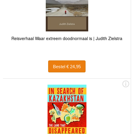
Reisverhaal Waar extreem doodnormaal is | Judith Zielstra
Bestel € 24,95