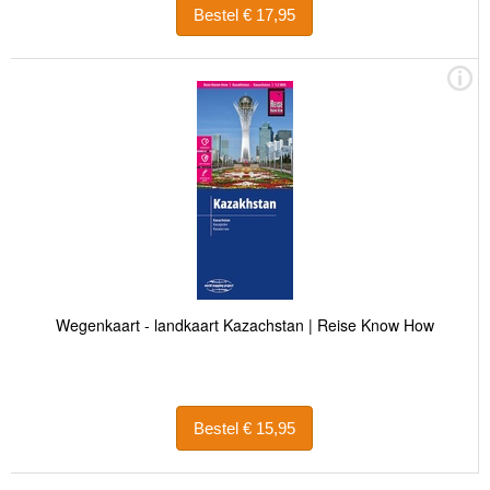
Bestel € 17,95
Wegenkaart - landkaart Kazachstan | Reise Know How
Bestel € 15,95