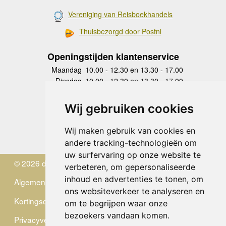
Vereniging van Reisboekhandels
Thuisbezorgd door Postnl
Openingstijden klantenservice
Maandag
10.00 - 12.30 en 13.30 - 17.00
Dinsdag
10.00 - 12.30 en 13.30 - 17.00
Woensdag
10.00 - 12.30 en 13.30 - 17.00
Donderdag
10.00 - 12.30 en 13.30 - 17.00
Wij gebruiken cookies
Vrijdag
10.00 - 12.30 en 13.30 - 17.00
Zaterdag
gesloten
Wij maken gebruik van cookies en
Zondag
gesloten
andere tracking-technologieën om
uw surfervaring op onze website te
© 2026 de Zwerver
verbeteren, om gepersonaliseerde
inhoud en advertenties te tonen, om
Algemene Voorwaarden
ons websiteverkeer te analyseren en
Kortingscode
om te begrijpen waar onze
bezoekers vandaan komen.
Privacyverklaring