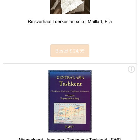
Reisverhaal Toerkestan solo | Maillart, Ella
Bestel € 24,99
Wegenkaart - landkaart Topomaps Tashkent | EWP