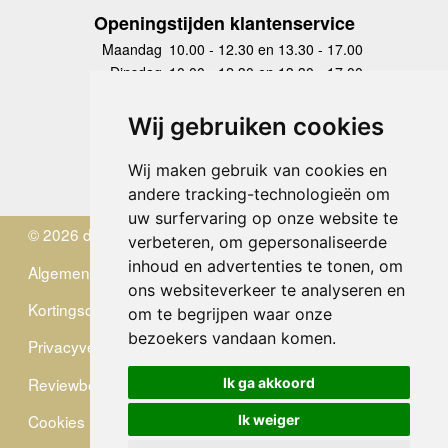
Openingstijden klantenservice
Maandag
10.00 - 12.30 en 13.30 - 17.00
Dinsdag
10.00 - 12.30 en 13.30 - 17.00
Woensdag
10.00 - 12.30 en 13.30 - 17.00
Donderdag
10.00 - 12.30 en 13.30 - 17.00
Wij gebruiken cookies
Vrijdag
10.00 - 12.30 en 13.30 - 17.00
Zaterdag
gesloten
Wij maken gebruik van cookies en
Zondag
gesloten
andere tracking-technologieën om
uw surfervaring op onze website te
© 2026 de Zwerver
verbeteren, om gepersonaliseerde
inhoud en advertenties te tonen, om
Algemene Voorwaarden
ons websiteverkeer te analyseren en
Kortingscode
om te begrijpen waar onze
bezoekers vandaan komen.
Privacyverklaring
Reviewbeleid
Ik ga akkoord
Cookies
Ik weiger