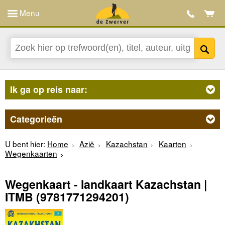
Menu
Ik ga op reis naar:
Categorieën
U bent hier:
Home
Azië
Kazachstan
Kaarten
Wegenkaarten
Wegenkaart - landkaart Kazachstan |
ITMB
(9781771294201)