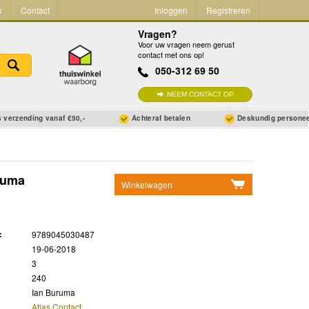
s
Contact
Inloggen
Registreren
Vragen?
Voor uw vragen neem gerust
contact met ons op!
050-312 69 50
NEEM CONTACT OP
 verzending vanaf €50,-
Achteraf betalen
Deskundig persone
ruma
Winkelwagen
Geen items in winkelwagen
Ga naar winkelwagen
:
9789045030487
19-06-2018
3
240
Ian Buruma
Atlas Contact