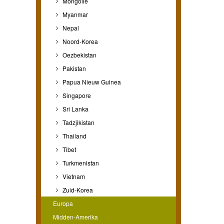
Mongolië
Myanmar
Nepal
Noord-Korea
Oezbekistan
Pakistan
Papua Nieuw Guinea
Singapore
Sri Lanka
Tadzjikistan
Thailand
Tibet
Turkmenistan
Vietnam
Zuid-Korea
Europa
Midden-Amerika