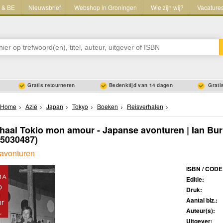
L & BE
Nieuwsbrief
Webshop in Groningen
Wie zijn wij?
Vacature
Gratis retourneren
Bedenktijd van 14 dagen
Gratis
Home
Azië
Japan
Tokyo
Boeken
Reisverhalen
haal Tokio mon amour - Japanse avonturen | Ian Bu
45030487)
avonturen
ISBN / CODE
Editie:
Druk:
Aantal blz.:
Auteur(s):
Uitgever: