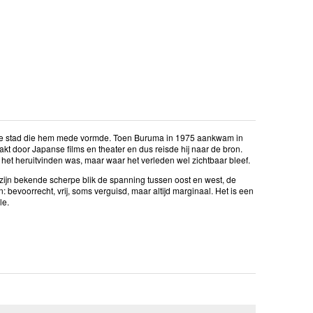
o, de stad die hem mede vormde. Toen Buruma in 1975 aankwam in
akt door Japanse films en theater en dus reisde hij naar de bron.
 het heruitvinden was, maar waar het verleden wel zichtbaar bleef.
zijn bekende scherpe blik de spanning tussen oost en west, de
: bevoorrecht, vrij, soms verguisd, maar altijd marginaal. Het is een
le.