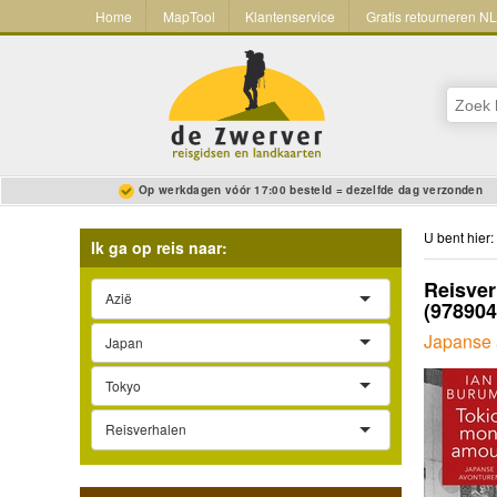
Home
MapTool
Klantenservice
Gratis retourneren N
Op werkdagen vóór 17:00 besteld = dezelfde dag verzonden
U bent hier:
Ik ga op reis naar:
Reisver
Azië
(97890
Japanse 
Japan
Tokyo
Reisverhalen