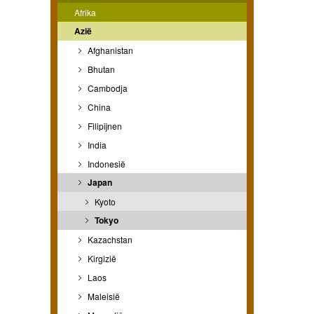
Afrika
Azië
Afghanistan
Bhutan
Cambodja
China
Filipijnen
India
Indonesië
Japan
Kyoto
Tokyo
Kazachstan
Kirgizië
Laos
Maleisië