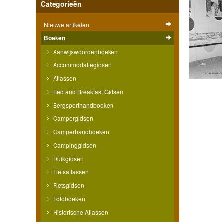
Categorieën
Nieuwe artikelen
Boeken
Aanwijswoordenboeken
Accommodatiegidsen
Atlassen
Bed and Breakfast Gidsen
Bergsporthandboeken
Campergidsen
Camperhandboeken
Campinggidsen
Duikgidsen
Fietsatlassen
Fietsgidsen
Fotoboeken
Historische Atlassen