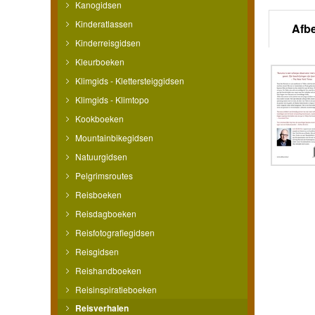
Kanogidsen
Kinderatlassen
Afb
Kinderreisgidsen
Kleurboeken
Klimgids - Klettersteiggidsen
Klimgids - Klimtopo
Kookboeken
Mountainbikegidsen
Natuurgidsen
Pelgrimsroutes
Reisboeken
Reisdagboeken
Reisfotografiegidsen
Reisgidsen
Reishandboeken
Reisinspiratieboeken
Reisverhalen