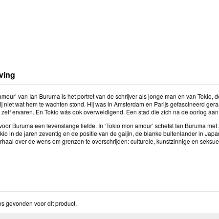
ving
amour’ van Ian Buruma is het portret van de schrijver als jonge man en van Toki
hij niet wat hem te wachten stond. Hij was in Amsterdam en Parijs gefascineerd gera
j zelf ervaren. En Tokio wás ook overweldigend. Een stad die zich na de oorlog aan
voor Buruma een levenslange liefde. In ‘Tokio mon amour’ schetst Ian Buruma met 
kio in de jaren zeventig en de positie van de gaijin, de blanke buitenlander in Japan
rhaal over de wens om grenzen te overschrijden: culturele, kunstzinnige en seksue
s gevonden voor dit product.