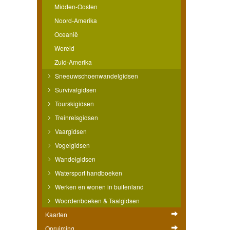
Midden-Oosten
Noord-Amerika
Oceanië
Wereld
Zuid-Amerika
Sneeuwschoenwandelgidsen
Survivalgidsen
Tourskigidsen
Treinreisgidsen
Vaargidsen
Vogelgidsen
Wandelgidsen
Watersport handboeken
Werken en wonen in buitenland
Woordenboeken & Taalgidsen
Kaarten
Opruiming