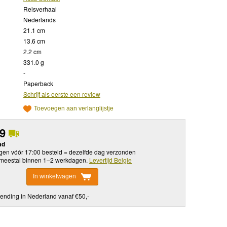
Reisverhaal
Nederlands
21.1 cm
13.6 cm
2.2 cm
331.0 g
-
Paperback
Schrijf als eerste een review
Toevoegen aan verlanglijstje
99
ad
en vóór 17:00 besteld = dezelfde dag verzonden
meestal binnen 1–2 werkdagen.
Levertijd Belgie
In winkelwagen
ending in Nederland vanaf €50,-