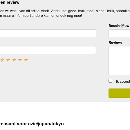
een review
n wij wat u van dit artikel vindt. Vindt u het goed, leuk, mooi, slecht, lelijk, onbruikb
n maar u informeert andere klanten er ook nog mee!
Beschrijf uw 
Review:
☆
☆
☆
☆
☆
Ik accep
ressant voor azie/japan/tokyo