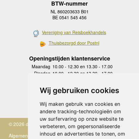
BTW-nummer
NL 860203633 B01
BE 0541 545 456
Vereniging van Reisboekhandels
Thuisbezorgd door Postnl
Openingstijden klantenservice
Maandag
10.00 - 12.30 en 13.30 - 17.00
Dinsdag
10.00 - 12.30 en 13.30 - 17.00
Woensdag
10.00 - 12.30 en 13.30 - 17.00
Donderdag
10.00 - 12.30 en 13.30 - 17.00
Wij gebruiken cookies
Vrijdag
10.00 - 12.30 en 13.30 - 17.00
Zaterdag
gesloten
Wij maken gebruik van cookies en
Zondag
gesloten
andere tracking-technologieën om
uw surfervaring op onze website te
© 2026 de Zwerver
verbeteren, om gepersonaliseerde
inhoud en advertenties te tonen, om
Algemene Voorwaarden