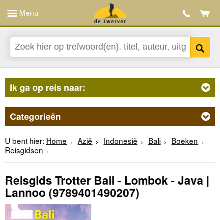
Menu
Ik ga op reis naar:
Categorieën
U bent hier:
Home
Azië
Indonesië
Bali
Boeken
Reisgidsen
Reisgids Trotter Bali - Lombok - Java |
Lannoo
(9789401490207)