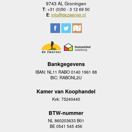
9743 AL Groningen
T
: +31 (0)50 - 3 12 69 50
E
:
info@dezwerver.nl
Bankgegevens
IBAN: NL11 RABO 0140 1961 88
BIC: RABONL2U
Kamer van Koophandel
Kvk: 75240440
BTW-nummer
NL 860203633 B01
BE 0541 545 456