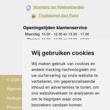
Vereniging van Reisboekhandels
Thuisbezorgd door Postnl
Openingstijden klantenservice
Maandag
10.00 - 12.30 en 13.30 - 17.00
Dinsdag
10.00 - 12.30 en 13.30 - 17.00
Woensdag
10.00 - 12.30 en 13.30 - 17.00
Donderdag
10.00 - 12.30 en 13.30 - 17.00
Wij gebruiken cookies
Vrijdag
10.00 - 12.30 en 13.30 - 17.00
Zaterdag
gesloten
Wij maken gebruik van cookies en
Zondag
gesloten
andere tracking-technologieën om
uw surfervaring op onze website te
© 2026 de Zwerver
verbeteren, om gepersonaliseerde
inhoud en advertenties te tonen, om
Algemene Voorwaarden
ons websiteverkeer te analyseren en
Kortingscode
om te begrijpen waar onze
bezoekers vandaan komen.
Privacyverklaring