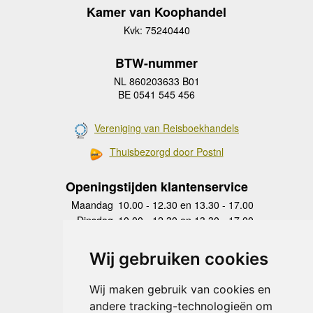
Kamer van Koophandel
Kvk: 75240440
BTW-nummer
NL 860203633 B01
BE 0541 545 456
Vereniging van Reisboekhandels
Thuisbezorgd door Postnl
Openingstijden klantenservice
Maandag
10.00 - 12.30 en 13.30 - 17.00
Dinsdag
10.00 - 12.30 en 13.30 - 17.00
Woensdag
10.00 - 12.30 en 13.30 - 17.00
Donderdag
10.00 - 12.30 en 13.30 - 17.00
Wij gebruiken cookies
Vrijdag
10.00 - 12.30 en 13.30 - 17.00
Zaterdag
gesloten
Wij maken gebruik van cookies en
Zondag
gesloten
andere tracking-technologieën om