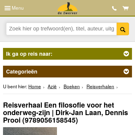
Menu
Ik ga op reis naar:
Categorieën
U bent hier:
Home
Azië
Boeken
Reisverhalen
Reisverhaal Een filosofie voor het
onderweg-zijn | Dirk-Jan Laan, Dennis
Prooi
(9789056158545)