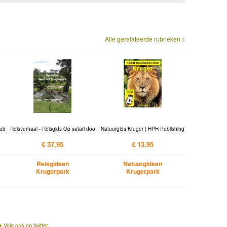
Alle gerelateerde rubrieken >
Pub
Reisverhaal - Reisgids Op safari doo
Natuurgids Kruger | HPH Publishing
€ 37,95
€ 13,95
Reisgidsen
Natuurgidsen
Krugerpark
Krugerpark
Volg ons op twitter