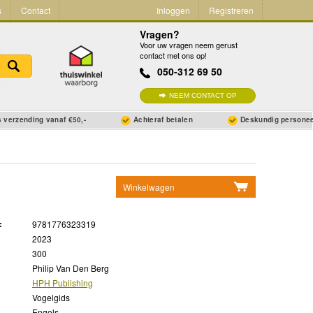
s
Contact
Inloggen
Registreren
Vragen?
Voor uw vragen neem gerust
contact met ons op!
050-312 69 50
NEEM CONTACT OP
 verzending vanaf €50,-
Achteraf betalen
Deskundig persone
Winkelwagen
Geen items in winkelwagen
:
9781776323319
Ga naar winkelwagen
2023
300
Philip Van Den Berg
HPH Publishing
Vogelgids
Engels