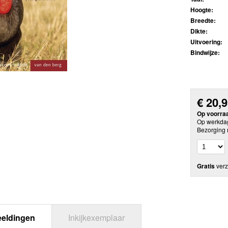
Hoogte:
Breedte:
Dikte:
Uitvoering:
Bindwijze:
€
20,
Op voorra
Op werkdag
Bezorging 
Gratis
verz
eeldingen
Inkijkexemplaar