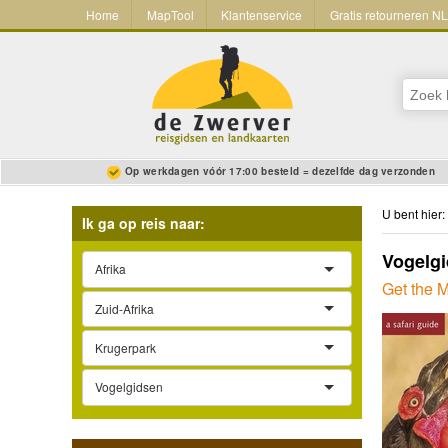
Home
MapTool
Klantenservice
Gratis retourneren N
Op werkdagen vóór 17:00 besteld = dezelfde dag verzonden
U bent hier:
Ik ga op reis naar:
Vogelgi
Afrika
Get the 
Zuid-Afrika
Krugerpark
Vogelgidsen