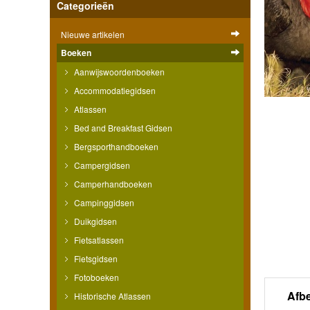
Categorieën
Nieuwe artikelen
Boeken
Aanwijswoordenboeken
Accommodatiegidsen
Atlassen
Bed and Breakfast Gidsen
Bergsporthandboeken
Campergidsen
Camperhandboeken
Campinggidsen
Duikgidsen
Fietsatlassen
Fietsgidsen
Fotoboeken
Afb
Historische Atlassen