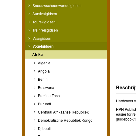
Sneeuwschoenwandelgidsen
Survivalgidsen
Tourskigidsen
Treinreisgidsen
Vaargidsen
Vogelgidsen
Afrika
Algerije
Angola
Benin
Beschrij
Botswana
Burkina Faso
Hardcover v
Burundi
HPH Publishi
Centraal Afrikaanse Republiek
easier for r
guidebook t
Demokratische Republiek Kongo
Djibouti