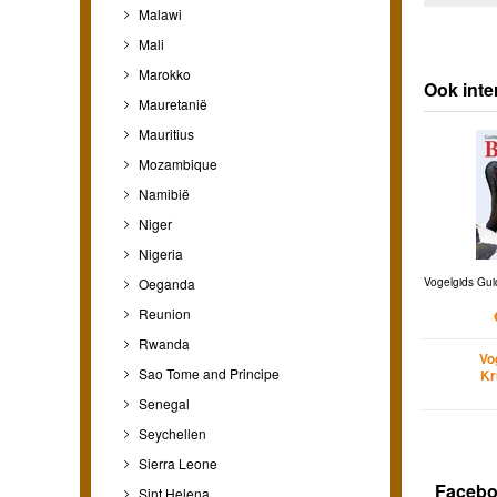
Malawi
Mali
Marokko
Ook inte
Mauretanië
Mauritius
Mozambique
Namibië
Niger
Nigeria
Oeganda
Vogelgids Guid
Reunion
Rwanda
Vo
Sao Tome and Principe
Kr
Senegal
Seychellen
Sierra Leone
Faceb
Sint Helena