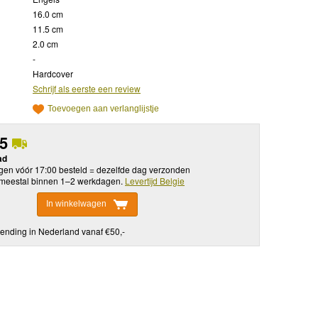
16.0 cm
11.5 cm
2.0 cm
-
Hardcover
Schrijf als eerste een review
Toevoegen aan verlanglijstje
95
ad
en vóór 17:00 besteld = dezelfde dag verzonden
meestal binnen 1–2 werkdagen.
Levertijd Belgie
In winkelwagen
ending in Nederland vanaf €50,-