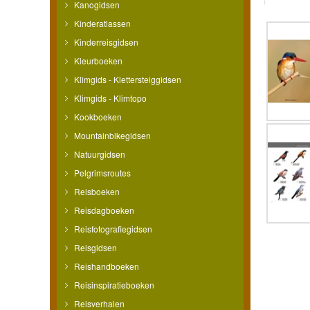
Kanogidsen
Kinderatlassen
Kinderreisgidsen
Kleurboeken
Klimgids - Klettersteiggidsen
Klimgids - Klimtopo
Kookboeken
Mountainbikegidsen
Natuurgidsen
Pelgrimsroutes
Reisboeken
Reisdagboeken
Reisfotografiegidsen
Reisgidsen
Reishandboeken
Reisinspiratieboeken
Reisverhalen