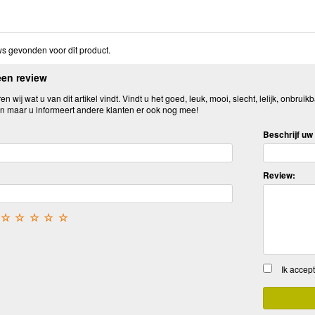
s gevonden voor dit product.
een review
n wij wat u van dit artikel vindt. Vindt u het goed, leuk, mooi, slecht, lelijk, onbruikb
n maar u informeert andere klanten er ook nog mee!
Beschrijf uw 
Review:
☆
☆
☆
☆
☆
Ik accep