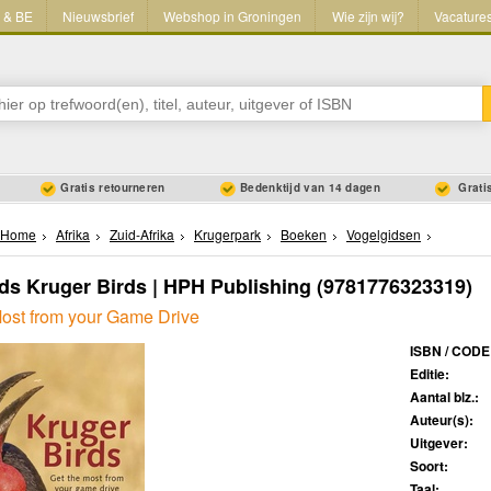
L & BE
Nieuwsbrief
Webshop in Groningen
Wie zijn wij?
Vacature
Gratis retourneren
Bedenktijd van 14 dagen
Gratis
Home
Afrika
Zuid-Afrika
Krugerpark
Boeken
Vogelgidsen
ds Kruger Birds | HPH Publishing
(9781776323319)
Most from your Game Drive
ISBN / CODE
Editie:
Aantal blz.:
Auteur(s):
Uitgever:
Soort:
Taal: