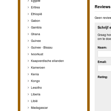
Egypte
Reviews
Eritrea
Ethiopië
Geen review
Gabon
Schrijf 
Gambia
Ghana
Graag hore
om te doe
Guinee
Guinee - Bissau
Naam:
Ivoorkust
Kaapverdische eilanden
Email:
Kameroen
Kenia
Rating:
Kongo
Lesotho
Liberia
Libië
Madagascar