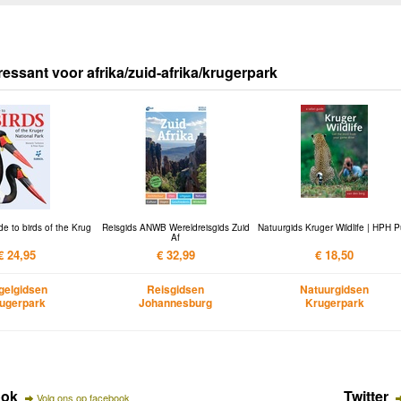
ressant voor afrika/zuid-afrika/krugerpark
e to birds of the Krug
Reisgids ANWB Wereldreisgids Zuid
Natuurgids Kruger Wildlife | HPH 
Af
€ 24,95
€ 32,99
€ 18,50
gelgidsen
Reisgidsen
Natuurgidsen
ugerpark
Johannesburg
Krugerpark
ook
Twitter
Volg ons op facebook