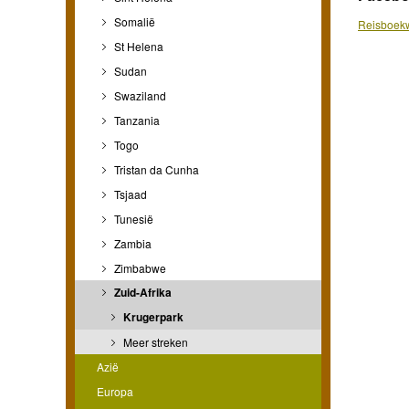
Somalië
Reisboekw
St Helena
Sudan
Swaziland
Tanzania
Togo
Tristan da Cunha
Tsjaad
Tunesië
Zambia
Zimbabwe
Zuid-Afrika
Krugerpark
Meer streken
Azië
Europa