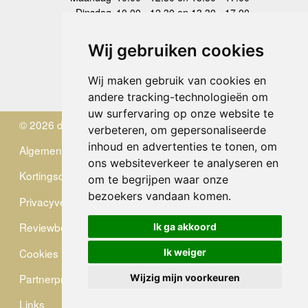
Dinsdag
10.00 - 12.30 en 13.30 - 17.00
Woensdag
10.00 - 12.30 en 13.30 - 17.00
Donderdag
10.00 - 12.30 en 13.30 - 17.00
Wij gebruiken cookies
Vrijdag
10.00 - 12.30 en 13.30 - 17.00
Zaterdag
gesloten
Wij maken gebruik van cookies en
Zondag
gesloten
andere tracking-technologieën om
uw surfervaring op onze website te
© 2026 de Zwerver
verbeteren, om gepersonaliseerde
inhoud en advertenties te tonen, om
Algemene Voorwaarden
ons websiteverkeer te analyseren en
Kortingscode
om te begrijpen waar onze
bezoekers vandaan komen.
Privacyverklaring
Reviewbeleid
Ik ga akkoord
Cookies
Ik weiger
Partnerprogramma
Wijzig mijn voorkeuren
Links