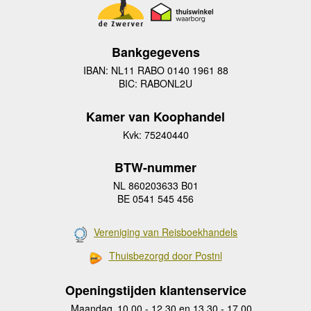
Bankgegevens
IBAN: NL11 RABO 0140 1961 88
BIC: RABONL2U
Kamer van Koophandel
Kvk: 75240440
BTW-nummer
NL 860203633 B01
BE 0541 545 456
Vereniging van Reisboekhandels
Thuisbezorgd door Postnl
Openingstijden klantenservice
Maandag
10.00 - 12.30 en 13.30 - 17.00