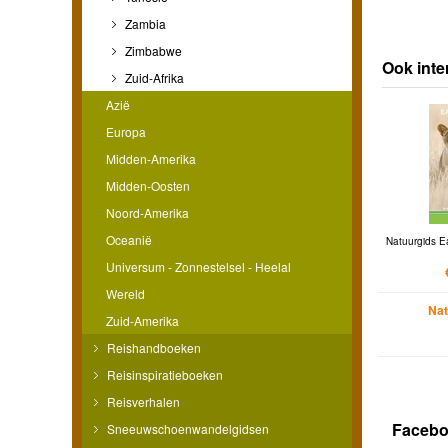
Zambia
Zimbabwe
Ook inte
Zuid-Afrika
Azië
Europa
Midden-Amerika
Midden-Oosten
Noord-Amerika
Oceanië
Natuurgids Ea
Universum - Zonnestelsel - Heelal
Wereld
Nat
Zuid-Amerika
Reishandboeken
Reisinspiratieboeken
Reisverhalen
Faceb
Sneeuwschoenwandelgidsen