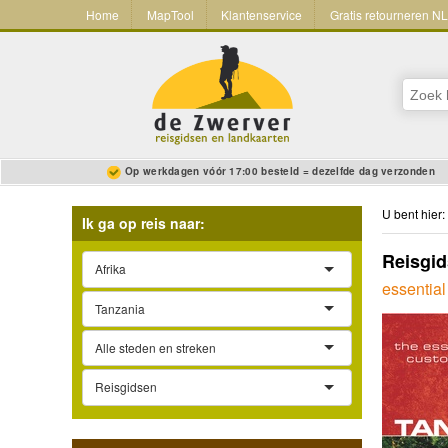
Home
MapTool
Klantenservice
Gratis retourneren N
Op werkdagen vóór 17:00 besteld = dezelfde dag verzonden
U bent hier:
Ik ga op reis naar:
Reisgid
Afrika
essential
Tanzania
Alle steden en streken
Reisgidsen