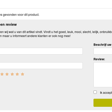
s gevonden voor dit product.
een review
n wij wat u van dit artikel vindt. Vindt u het goed, leuk, mooi, slecht, lelijk, onbruikb
n maar u informeert andere klanten er ook nog mee!
Beschrijf uw 
Review:
☆
☆
☆
☆
☆
Ik accep