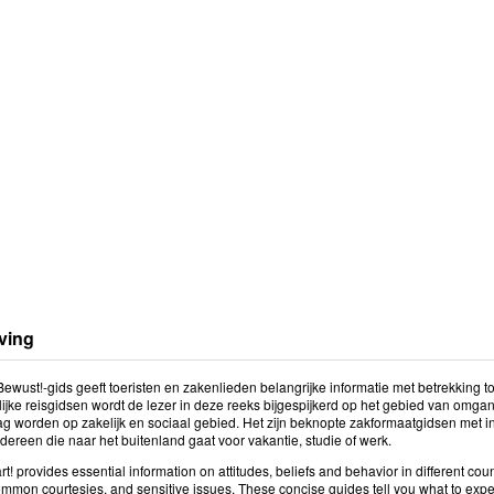
ving
ewust!-gids geeft toeristen en zakenlieden belangrijke informatie met betrekking t
lijke reisgidsen wordt de lezer in deze reeks bijgespijkerd op het gebied van om
g worden op zakelijk en sociaal gebied. Het zijn beknopte zakformaatgidsen met 
dereen die naar het buitenland gaat voor vakantie, studie of werk.
t! provides essential information on attitudes, beliefs and behavior in different coun
mon courtesies, and sensitive issues. These concise guides tell you what to expec