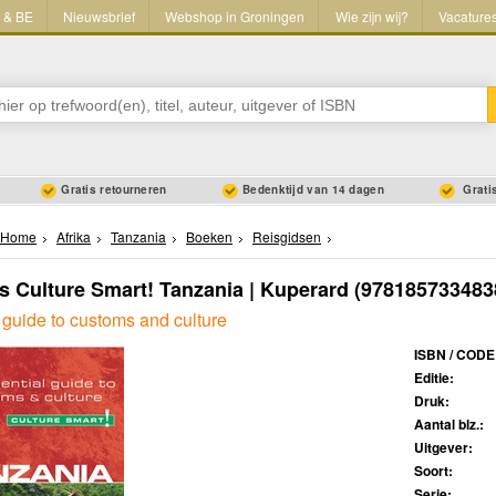
L & BE
Nieuwsbrief
Webshop in Groningen
Wie zijn wij?
Vacature
Gratis retourneren
Bedenktijd van 14 dagen
Gratis
Home
Afrika
Tanzania
Boeken
Reisgidsen
s Culture Smart! Tanzania | Kuperard
(978185733483
 guide to customs and culture
ISBN / CODE
Editie:
Druk:
Aantal blz.:
Uitgever:
Soort:
Serie: