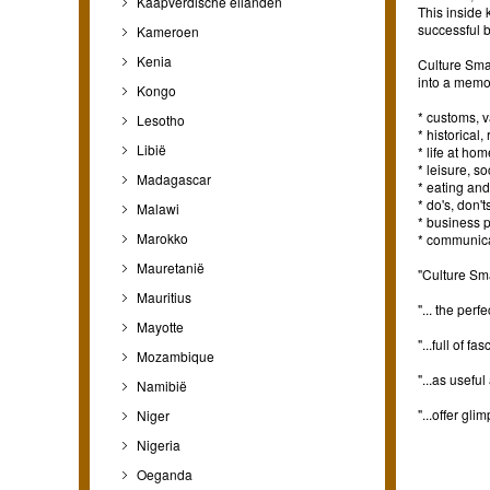
Kaapverdische eilanden
This inside 
successful b
Kameroen
Kenia
Culture Smart
into a memo
Kongo
* customs, v
Lesotho
* historical
Libië
* life at hom
* leisure, so
Madagascar
* eating and
* do's, don'
Malawi
* business p
Marokko
* communic
Mauretanië
"Culture Sma
Mauritius
"... the per
Mayotte
"...full of 
Mozambique
"...as usefu
Namibië
"...offer gl
Niger
Nigeria
Oeganda