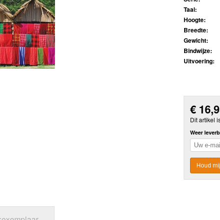
Taal:
Hoogte:
Breedte:
Gewicht:
Bindwijze:
Uitvoering:
€
16,
Dit artikel i
Weer leverb
Houd mij
jkexemplaar