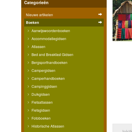
Categorieën
Nieuwe artikelen
Boeken
Aanwijswoordenboeken
Accommodatiegidsen
Atlassen
Bed and Breakfast Gidsen
Bergsporthandboeken
Campergidsen
Camperhandboeken
Campinggidsen
Duikgidsen
Fietsatlassen
Fietsgidsen
Fotoboeken
Historische Atlassen
Inki