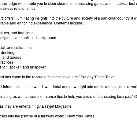
knowledge will enable you to steer clear of embarrassing gaffes and mistakes, feel co
usiness relationships.
! offers illuminating insights into the culture and society of a particular country. It 
rable and enriching experience. Contents include:
alues, and traditions
, religious, and political background
e
cial, and cultural life
 drinking
ts, and taboos
ractices
ation, spoken and unspoken
rt has come to the rescue of hapless travellers." Sunday Times Travel
fect introduction to the weird, wonderful and downright odd quirks and customs of var
fascinating-as well as common-sense-tips to help you avoid embarrassing faux pas." 
l as they are entertaining." Easyjet Magazine
impses into the psyche of a faraway world." New York Times