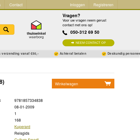
s
Contact
Inloggen
Registreren
Vragen?
Voor uw vragen neem gerust
contact met ons op!
050-312 69 50
NEEM CONTACT OP
 verzending vanaf €50,-
Achteraf betalen
Deskundig persone
8)
Winkelwagen
Geen items in winkelwagen
:
9781857334838
Ga naar winkelwagen
08-01-2009
1
168
Kuperard
Reisgids
Culture Smart!