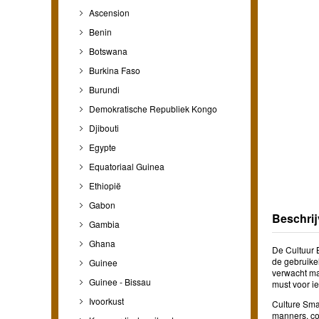
Ascension
Benin
Botswana
Burkina Faso
Burundi
Demokratische Republiek Kongo
Djibouti
Egypte
Equatoriaal Guinea
Ethiopië
Gabon
Beschrij
Gambia
Ghana
De Cultuur B
de gebruike
Guinee
verwacht ma
Guinee - Bissau
must voor ie
Ivoorkust
Culture Smar
manners, com