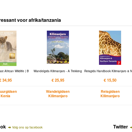
ressant voor afrika/tanzania
st African Wildlife | B
Wandelgids Kilimanjaro - A Trekking
Reisgids Handbook Kilimanjaro & N
€ 34,95
€ 25,95
€ 15,50
uurgidsen
Wandelgidsen
Reisgidsen
Kenia
Kilimanjaro
Kilimanjaro
ook
Twitter
Volg ons op facebook