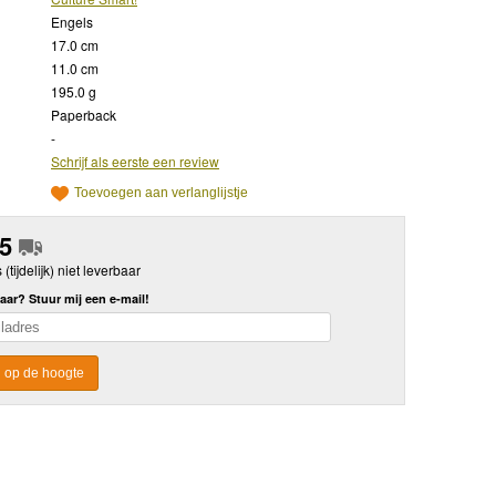
Engels
17.0 cm
11.0 cm
195.0 g
Paperback
-
Schrijf als eerste een review
Toevoegen aan verlanglijstje
95
s (tijdelijk) niet leverbaar
aar? Stuur mij een e-mail!
 op de hoogte