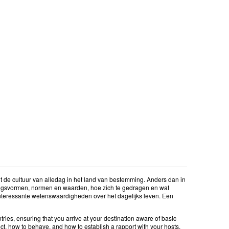
ot de cultuur van alledag in het land van bestemming. Anders dan in
gangsvormen, normen en waarden, hoe zich te gedragen en wat
interessante wetenswaardigheden over het dagelijks leven. Een
tries, ensuring that you arrive at your destination aware of basic
t, how to behave, and how to establish a rapport with your hosts.