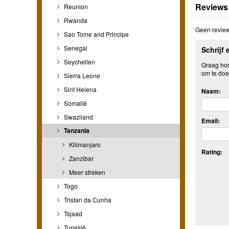
Reviews
Reunion
Rwanda
Geen review
Sao Tome and Principe
Senegal
Schrijf 
Seychellen
Graag hore
om te doe
Sierra Leone
Sint Helena
Naam:
Somalië
Swaziland
Email:
Tanzania
Kilimanjaro
Rating:
Zanzibar
Meer streken
Togo
Tristan da Cunha
Tsjaad
Tunesië