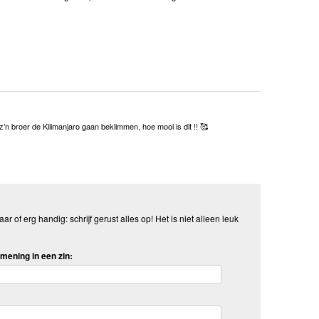
’n broer de Kilimanjaro gaan beklimmen, hoe mooi is dit !! 🥰
aar of erg handig: schrijf gerust alles op! Het is niet alleen leuk
mening in een zin: