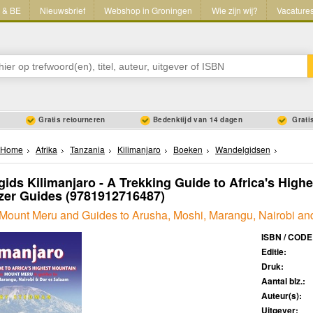
L & BE
Nieuwsbrief
Webshop in Groningen
Wie zijn wij?
Vacature
Gratis retourneren
Bedenktijd van 14 dagen
Gratis
Home
Afrika
Tanzania
Kilimanjaro
Boeken
Wandelgidsen
ids Kilimanjaro - A Trekking Guide to Africa's Highe
azer Guides
(9781912716487)
 Mount Meru and Guides to Arusha, Moshi, Marangu, Nairobi an
ISBN / CODE
Editie:
Druk:
Aantal blz.:
Auteur(s):
Uitgever: