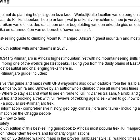
ving
 je met de planning helpt is geen loze kreet. Werkelijk alle facetten van de berg e
naar de Kili kunt boeken, hoe je er komt, wat je er kunt verwachten en hoe je vervolg
bereiken van die top: doe dat alleen onder begeleiding van een erkende gids en doe
rika en daarmee één van de beruchte 'seven summits'.
est-selling guide to climbing Mount Kilimanjaro, Africa's highest mountain and most 
ed 6th edition with amendments in 2024.
,341ft) Kilimanjaro is Africa's highest mountain. Yet with no mountaineering skill
f climbing one of the world's greatest peaks. Taking you from the dusty plains of East
ost beautiful and challenging treks there is.
s Kilimanjaro guide includes:
ve trail guide and maps (with GPS waypoints also downloadable from the Trailbla
), Lemosho, Shira and Umbwe by an author who's climbed them all numerous times
- Where to stay, eat and what to see en route to Kili in: Dar es Salaam, Nairobi 
r trip and booking a trek with full reviews of trekking agencies - when to go, how t
- a popular pre-Kilimanjaro trek
nformation - comprehensive history, geology, climate, flora and fauna - including a de
formation on the Chagga people
ts - how to help
safety
d 6th edition of this best-selling guidebook to Africa's most popular trek. Kilimanjaro 
 for independent trekkers and for charity organisations
ed on 35 detailed walking maps in the proven Trailblazer style; all walking times ar