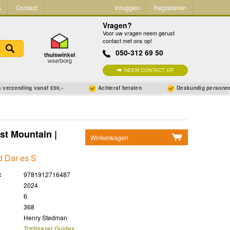
s
Contact
Inloggen
Registreren
Vragen?
Voor uw vragen neem gerust
contact met ons op!
050-312 69 50
NEEM CONTACT OP
 verzending vanaf €50,-
Achteraf betalen
Deskundig persone
st Mountain |
Winkelwagen
Geen items in winkelwagen
d Dar es S
Ga naar winkelwagen
:
9781912716487
2024
6
368
Henry Stedman
Trailblazer Guides