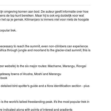
n zijn omgeving komen aan bod. De auteur geeft informatie over hoe
ens de top kunt bereiken. Maar hij is ook erg duidelijk voor wat
 het op je gemak. Kilimanjaro is immers niet voor niets de hoogste
popular trek.
s necessary to reach the summit, even non-climbers can experience
 Africa through jungle and moorland to the glacier-clad summit, this is
zer website) to the six major routes: Machame, Marangu, Rongai
and gateway towns of Arusha, Moshi and Marangu
o book
tailed bird spotter's guide and a flora identification section - plus
is the world's tallest freestanding peak. It's the most popular trek in
e indicated along with points of interest and gradients