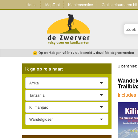
Home
MapTool
Klantenservice
Gratis retourneren N
Op werkdagen vóór 17:00 besteld = dezelfde dag verzonden
U bent hier:
Ik ga op reis naar:
Wandelg
Afrika
Trailbl
Includes
Tanzania
Kilimanjaro
Wandelgidsen