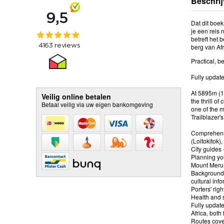
Beschrij
Dat dit boek
je een reis 
betreft het 
berg van Af
Practical, b
Fully updat
At 5895m (19
Veilig online betalen
the thrill o
Betaal veilig via uw eigen bankomgeving
one of the m
Trailblazer'
Comprehensi
(Loitokitok
City guides 
Planning you
Mount Meru 
Background i
cultural in
Porters' righ
Health and 
Fully update
Africa, both
Routes cover