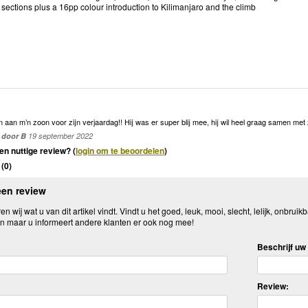
 sections plus a 16pp colour introduction to Kilimanjaro and the climb
!
aan m’n zoon voor zijn verjaardag!! Hij was er super blij mee, hij wil heel graag samen met z
door B
19 september 2022
en nuttige review? (
login om te beoordelen
)
(
0
)
een review
n wij wat u van dit artikel vindt. Vindt u het goed, leuk, mooi, slecht, lelijk, onbruikb
n maar u informeert andere klanten er ook nog mee!
Beschrijf uw 
Review: