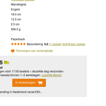
Wandelgids
Engels
18.0 cm
12.0 cm
2.5 cm
366.0 g
-
Paperback
Beoordeling:
5,0
(1 review)
Schrijf een review
Toevoegen aan verlanglijstje
95
ad
en vóór 17:00 besteld = dezelfde dag verzonden
meestal binnen 1–2 werkdagen.
Levertijd Belgie
In winkelwagen
ending in Nederland vanaf €50,-