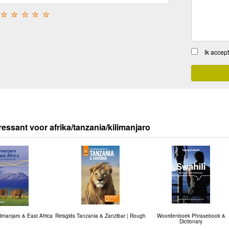
☆
☆
☆
☆
☆
Ik accep
ressant voor afrika/tanzania/kilimanjaro
imanjaro & East Africa
Reisgids Tanzania & Zanzibar | Rough
Woordenboek Phrasebook &
Dictionary