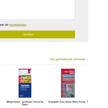
teer de
voorwaarden
Alle gerelateerde rubrieken >
Wegenkaart - landkaart Tanzania
Vogelgids East Africa Birds Kenia, T
Rwan