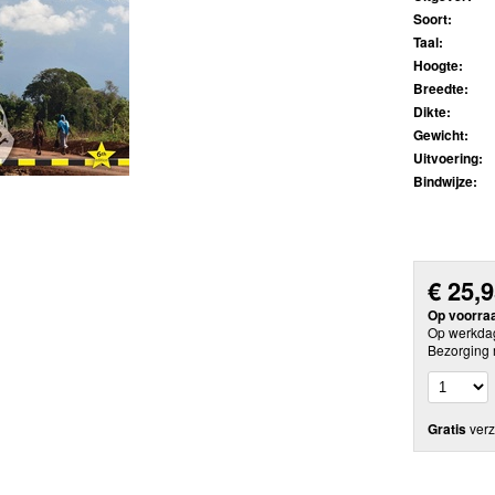
Soort:
Taal:
Hoogte:
Breedte:
Dikte:
Gewicht:
Uitvoering:
Bindwijze:
€
25,
Op voorra
Op werkdag
Bezorging 
Gratis
verz