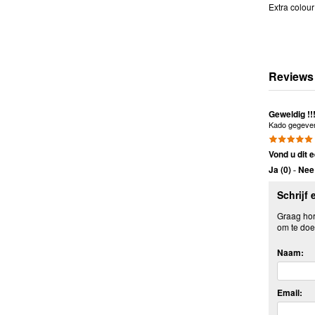
Extra colour
Reviews
Geweldig !!
Kado gegeven 
Vond u dit e
Ja (
0
)
-
Nee 
Schrijf 
Graag hore
om te doe
Naam:
Email: