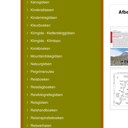
Kanogidsen
Kinderatlassen
Afb
Kinderreisgidsen
Kleurboeken
Klimgids - Klettersteiggidsen
Klimgids - Klimtopo
Kookboeken
Mountainbikegidsen
Natuurgidsen
Pelgrimsroutes
Reisboeken
Reisdagboeken
Reisfotografiegidsen
Reisgidsen
Reishandboeken
Reisinspiratieboeken
Reisverhalen