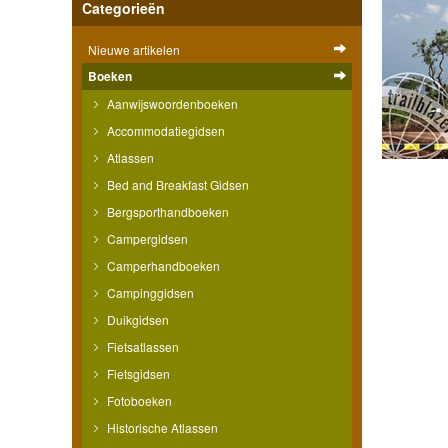
Categorieën
Nieuwe artikelen
Boeken
Aanwijswoordenboeken
Accommodatiegidsen
Atlassen
Bed and Breakfast Gidsen
Bergsporthandboeken
Campergidsen
Camperhandboeken
Campinggidsen
Duikgidsen
Fietsatlassen
Fietsgidsen
Fotoboeken
Historische Atlassen