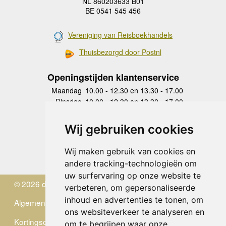
NL 860203633 B01
BE 0541 545 456
Vereniging van Reisboekhandels
Thuisbezorgd door Postnl
Openingstijden klantenservice
Maandag
10.00 - 12.30 en 13.30 - 17.00
Dinsdag
10.00 - 12.30 en 13.30 - 17.00
Woensdag
10.00 - 12.30 en 13.30 - 17.00
Donderdag
10.00 - 12.30 en 13.30 - 17.00
Wij gebruiken cookies
Vrijdag
10.00 - 12.30 en 13.30 - 17.00
Zaterdag
gesloten
Wij maken gebruik van cookies en
Zondag
gesloten
andere tracking-technologieën om
uw surfervaring op onze website te
© 2026 de Zwerver
verbeteren, om gepersonaliseerde
inhoud en advertenties te tonen, om
Algemene Voorwaarden
ons websiteverkeer te analyseren en
Kortingscode
om te begrijpen waar onze