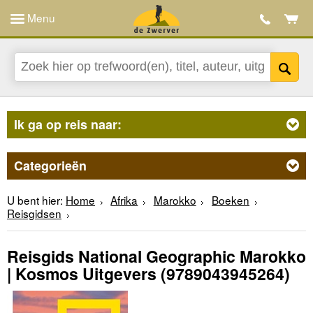
Menu
Ik ga op reis naar:
Categorieën
U bent hier:
Home
Afrika
Marokko
Boeken
Reisgidsen
Reisgids National Geographic Marokko
| Kosmos Uitgevers
(9789043945264)