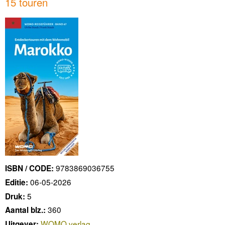
15 touren
9783869036755
ISBN / CODE:
06-05-2026
Editie:
5
Druk:
360
Aantal blz.:
WOMO verlag
Uitgever: