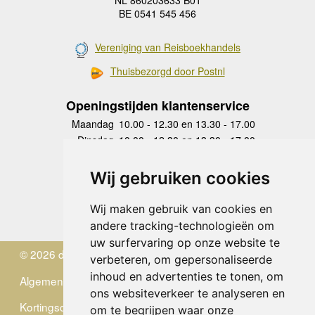
BE 0541 545 456
Vereniging van Reisboekhandels
Thuisbezorgd door Postnl
Openingstijden klantenservice
Maandag
10.00 - 12.30 en 13.30 - 17.00
Dinsdag
10.00 - 12.30 en 13.30 - 17.00
Woensdag
10.00 - 12.30 en 13.30 - 17.00
Donderdag
10.00 - 12.30 en 13.30 - 17.00
Wij gebruiken cookies
Vrijdag
10.00 - 12.30 en 13.30 - 17.00
Zaterdag
gesloten
Wij maken gebruik van cookies en
Zondag
gesloten
andere tracking-technologieën om
uw surfervaring op onze website te
© 2026 de Zwerver
verbeteren, om gepersonaliseerde
inhoud en advertenties te tonen, om
Algemene Voorwaarden
ons websiteverkeer te analyseren en
Kortingscode
om te begrijpen waar onze