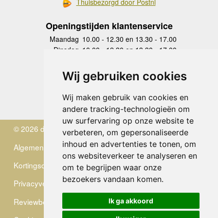
Thuisbezorgd door Postnl
Openingstijden klantenservice
Maandag
10.00 - 12.30 en 13.30 - 17.00
Dinsdag
10.00 - 12.30 en 13.30 - 17.00
Woensdag
10.00 - 12.30 en 13.30 - 17.00
Donderdag
10.00 - 12.30 en 13.30 - 17.00
Wij gebruiken cookies
Vrijdag
10.00 - 12.30 en 13.30 - 17.00
Zaterdag
gesloten
Wij maken gebruik van cookies en
Zondag
gesloten
andere tracking-technologieën om
uw surfervaring op onze website te
© 2026 de Zwerver
verbeteren, om gepersonaliseerde
inhoud en advertenties te tonen, om
Algemene Voorwaarden
ons websiteverkeer te analyseren en
Kortingscode
om te begrijpen waar onze
bezoekers vandaan komen.
Privacyverklaring
Reviewbeleid
Ik ga akkoord