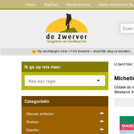
Home
MapTool
Klantenservice
Gratis retourneren N
Op werkdagen vóór 17:00 besteld = dezelfde dag verzonden
U bent hier:
Ik ga op reis naar:
Micheli
Ontdek de m
Weekend. Me
Categorieën
Nieuwe artikelen
Boeken
Kaarten