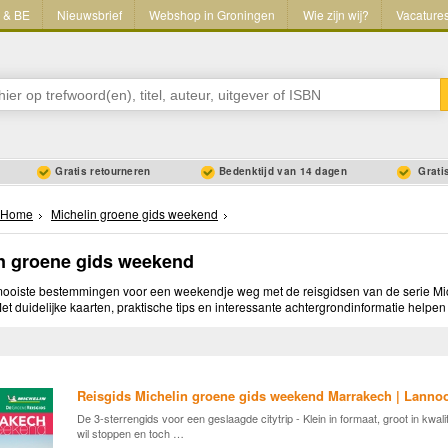
L & BE
Nieuwsbrief
Webshop in Groningen
Wie zijn wij?
Vacature
Gratis retourneren
Bedenktijd van 14 dagen
Gratis
Home
Michelin groene gids weekend
n groene gids weekend
ooiste bestemmingen voor een weekendje weg met de reisgidsen van de serie Mi
t duidelijke kaarten, praktische tips en interessante achtergrondinformatie helpe
Reisgids Michelin groene gids weekend Marrakech | Lanno
De 3-sterrengids voor een geslaagde citytrip - Klein in formaat, groot in kwal
wil stoppen en toch …