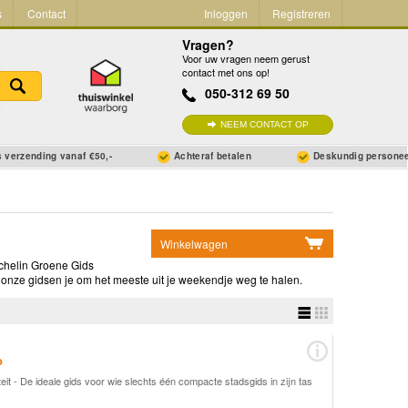
s
Contact
Inloggen
Registreren
Vragen?
Voor uw vragen neem gerust
contact met ons op!
050-312 69 50
NEEM CONTACT OP
 verzending vanaf €50,-
Achteraf betalen
Deskundig persone
Winkelwagen
chelin Groene Gids
Geen items in winkelwagen
n onze gidsen je om het meeste uit je weekendje weg te halen.
Ga naar winkelwagen
o
iteit - De ideale gids voor wie slechts één compacte stadsgids in zijn tas