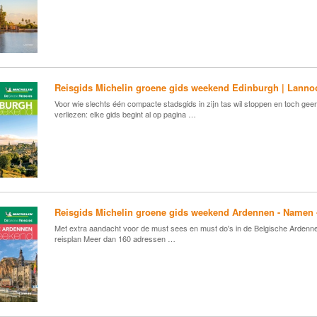
Reisgids Michelin groene gids weekend Edinburgh | Lanno
Voor wie slechts één compacte stadsgids in zijn tas wil stoppen en toch gee
verliezen: elke gids begint al op pagina …
Reisgids Michelin groene gids weekend Ardennen - Namen 
Met extra aandacht voor de must sees en must do's in de Belgische Ardenn
reisplan Meer dan 160 adressen …