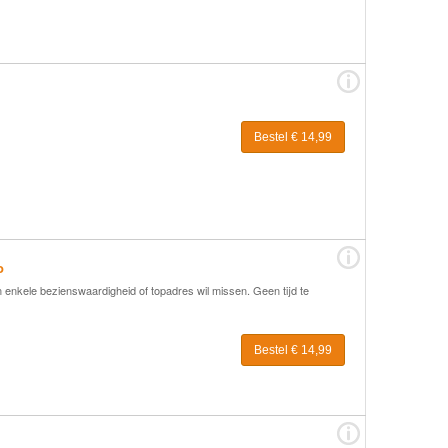
Bestel € 14,99
o
n enkele bezienswaardigheid of topadres wil missen. Geen tijd te
Bestel € 14,99