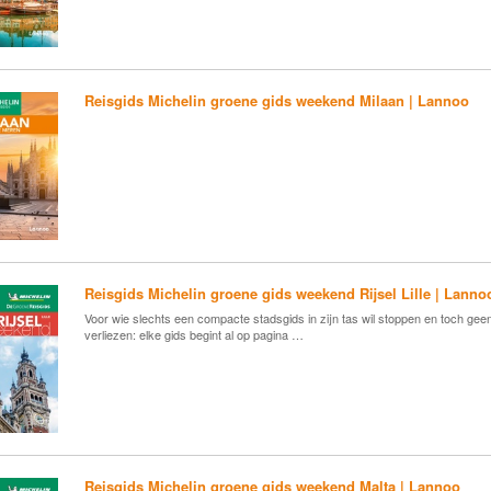
Reisgids Michelin groene gids weekend Milaan | Lannoo
Reisgids Michelin groene gids weekend Rijsel Lille | Lanno
Voor wie slechts een compacte stadsgids in zijn tas wil stoppen en toch gee
verliezen: elke gids begint al op pagina …
Reisgids Michelin groene gids weekend Malta | Lannoo