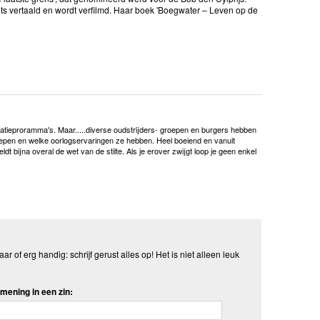
uits vertaald en wordt verfilmd. Haar boek 'Boegwater – Leven op de
atieproramma's. Maar.....diverse oudstrijders- groepen en burgers hebben
groepen en welke oorlogservaringen ze hebben. Heel boeiend en vanuit
t bijna overal de wet van de stilte. Als je erover zwijgt loop je geen enkel
aar of erg handig: schrijf gerust alles op! Het is niet alleen leuk
mening in een zin: