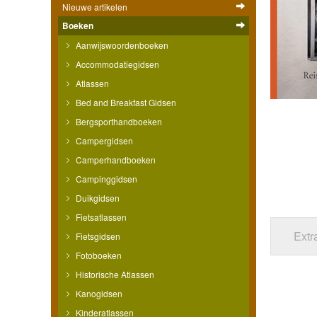
Nieuwe artikelen
Boeken
Aanwijswoordenboeken
Accommodatiegidsen
Atlassen
Bed and Breakfast Gidsen
Bergsporthandboeken
Campergidsen
Camperhandboeken
Campinggidsen
Duikgidsen
Fietsatlassen
Extr
Fietsgidsen
Fotoboeken
Historische Atlassen
Kanogidsen
Kinderatlassen