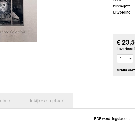
Bindwijze:
Uitvoering:
€
23,
Leverbaar 
Gratis
verz
a Info
Inkijkexemplaar
PDF wordt ingeladen...