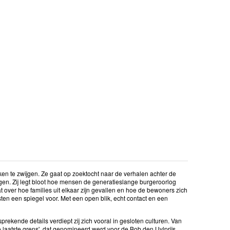
ken te zwijgen. Ze gaat op zoektocht naar de verhalen achter de
iggen. Zij legt bloot hoe mensen de generatieslange burgeroorlog
at over hoe families uit elkaar zijn gevallen en hoe de bewoners zich
sten een spiegel voor. Met een open blik, echt contact en een
prekende details verdiept zij zich vooral in gesloten culturen. Van
laatste grens', dat genomineerd werd voor de Bob den Uylprijs.