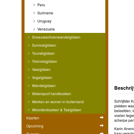
Peru
Suriname
Uruguay
Venezuela
Sneeuwschoenwandelgidsen
Survivalgidsen
Tourskigidsen
Treinreisgidsen
Vaargidsen
Vogelgidsen
Wandelgidsen
Beschrij
Watersport handboeken
Schrijfster
Werken en wonen in buitenland
plekken waar
Woordenboeken & Taalgidsen
beleefden, i
voelen tegen
Kaarten
scherpe pen
Opruiming
Karin Anema 
haar versch
Puzzels