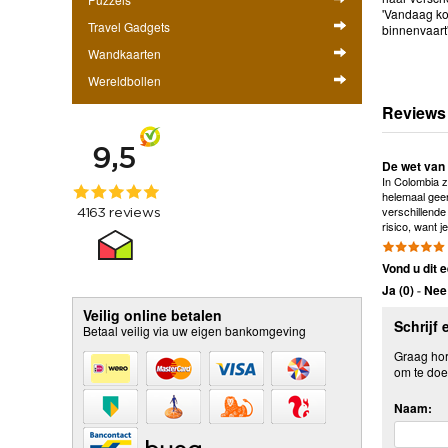
'Vandaag koo
Travel Gadgets
binnenvaart
Wandkaarten
Wereldbollen
Reviews
De wet van 
In Colombia z
helemaal geen
verschillende
risico, want 
Vond u dit e
Ja (
0
)
-
Nee 
Veilig online betalen
Schrijf 
Betaal veilig via uw eigen bankomgeving
Graag hore
om te doe
Naam: