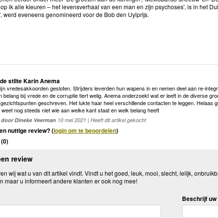
p ik alle kleuren – het levensverhaal van een man en zijn psychoses', is in het D
', werd eveneens genomineerd voor de Bob den Uylprijs.
de stilte Karin Anema
ijn vredesakkoorden gesloten. Strijders leverden hun wapens in en nemen deel aan re-integr
 belang bij vrede en de corruptie tiert welig. Anema onderzoekt wat er leeft in de diverse 
 gezichtspunten geschreven. Het lukte haar heel verschillende contacten te leggen. Helaas geld
je weet nog steeds niet wie aan welke kant staat en welk belang heeft
door Dineke Veerman
10 mei 2021 | Heeft dit artikel gekocht
en nuttige review? (
login om te beoordelen
)
(
0
)
een review
n wij wat u van dit artikel vindt. Vindt u het goed, leuk, mooi, slecht, lelijk, onbruikb
n maar u informeert andere klanten er ook nog mee!
Beschrijf uw 