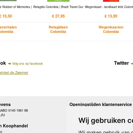
e Robber of Memories |
Reisgids Colombia | Bradt Travel Gui
Wegenkaart - landkaart 806 Colom
€ 15,50
€ 27,95
€ 13,95
sverhalen
Reisgidsen
Wegenkaarten
olombia
Colombia
Colombia
ook
Twitter
Volg ons op facebook
inkel de Zwerver
evens
Openingstijden klantenservice
RABO 0140 1961 88
Maandag
10.00 - 12.30 en 13
L2U
Dinsdag
10.00 - 12.30 en 13
Wij gebruiken c
Woensdag
10.00 - 12.30 en 13
n Koophandel
Donderdag
10.00 - 12.30 en 13
Vrijdag
10.00 - 12.30 en 13
40
Wij maken gebruik van 