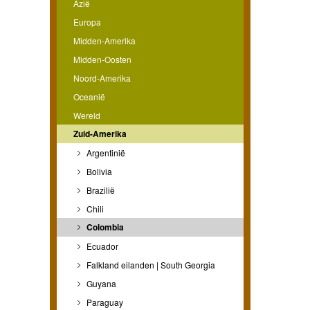
Azië
Europa
Midden-Amerika
Midden-Oosten
Noord-Amerika
Oceanië
Wereld
Zuid-Amerika
Argentinië
Bolivia
Brazilië
Chili
Colombia
Ecuador
Falkland eilanden | South Georgia
Guyana
Paraguay