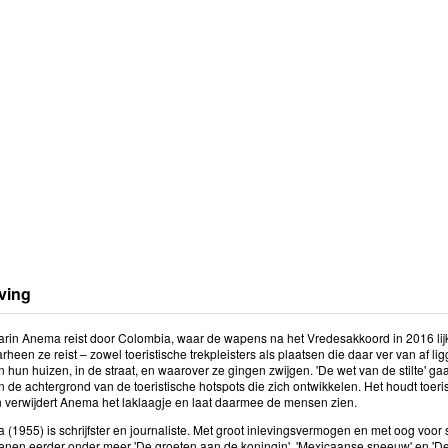
ving
 Karin Anema reist door Colombia, waar de wapens na het Vredesakkoord in 2016 lij
heen ze reist – zowel toeristische trekpleisters als plaatsen die daar ver van af l
n hun huizen, in de straat, en waarover ze gingen zwijgen. 'De wet van de stilte' ga
 de achtergrond van de toeristische hotspots die zich ontwikkelen. Het houdt toeri
 verwijdert Anema het laklaagje en laat daarmee de mensen zien.
(1955) is schrijfster en journaliste. Met groot inlevingsvermogen en met oog voor s
enen eerder onder meer 'De groeten aan de koningin', 'Mexicaanse sneeuw' en 'De 