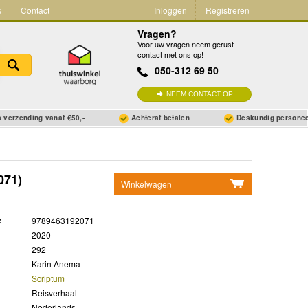
s
Contact
Inloggen
Registreren
Vragen?
Voor uw vragen neem gerust
contact met ons op!
050-312 69 50
NEEM CONTACT OP
 verzending vanaf €50,-
Achteraf betalen
Deskundig persone
071)
Winkelwagen
Geen items in winkelwagen
:
9789463192071
Ga naar winkelwagen
2020
292
Karin Anema
Scriptum
Reisverhaal
Nederlands