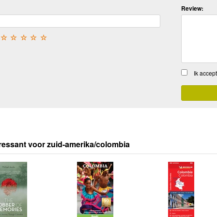
Review:
☆
☆
☆
☆
☆
Ik accep
ressant voor zuid-amerika/colombia