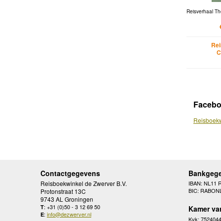
Reisverhaal Th
Rei
C
Faceb
Reisboekw
Contactgegevens
Bankgeg
Reisboekwinkel de Zwerver B.V.
IBAN: NL11 
BIC: RABON
Protonstraat 13C
9743 AL Groningen
: +31 (0)50 - 3 12 69 50
T
Kamer va
:
info@dezwerver.nl
E
Kvk: 752404