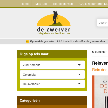
Home
MapTool
Klantenservice
Gratis retourneren N
Op werkdagen vóór 17:00 besteld = dezelfde dag verzonden
U bent hier:
Ik ga op reis naar:
Reisver
Zuid-Amerika
Reis doo
Colombia
Reisverhalen
Categorieën