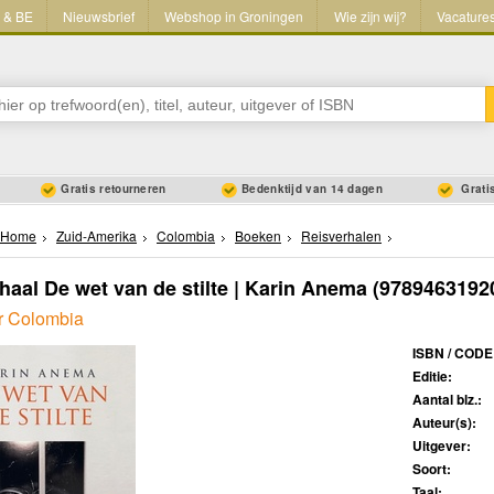
L & BE
Nieuwsbrief
Webshop in Groningen
Wie zijn wij?
Vacature
Gratis retourneren
Bedenktijd van 14 dagen
Gratis
Home
Zuid-Amerika
Colombia
Boeken
Reisverhalen
haal De wet van de stilte | Karin Anema
(9789463192
r Colombia
ISBN / CODE
Editie:
Aantal blz.:
Auteur(s):
Uitgever:
Soort:
Taal: