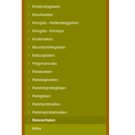
Kinderreisgidsen
Kleurboeken
Klimgids - Klettersteiggidsen
Klimgids - Klimtopo
Kookboeken
Mountainbikegidsen
Natuurgidsen
Pelgrimsroutes
Reisboeken
Reisdagboeken
Reisfotografiegidsen
Reisgidsen
Reishandboeken
Reisinspiratieboeken
Reisverhalen
Afrika