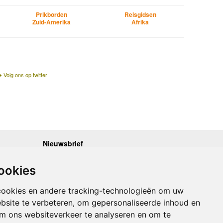
Prikborden
Reisgidsen
Zuid-Amerika
Afrika
Volg ons op twitter
Nieuwsbrief
.30 - 17.00
Op de hoogte blijven van nieuwe reisgidsen,
travelgadgets en kaarten? Geef u op voor onze
.30 - 17.00
ookies
nieuwsbrief. U ontvangt de nieuwsbrief 1x per maand.
.30 - 17.00
.30 - 17.00
Bekijk hier onze laatste nieuwsbrief:
.30 - 17.00
cookies en andere tracking-technologieën om uw
Onze laatste Nieuwsbrief
bsite te verbeteren, om gepersonaliseerde inhoud en
om ons websiteverkeer te analyseren en om te
Inschrijven