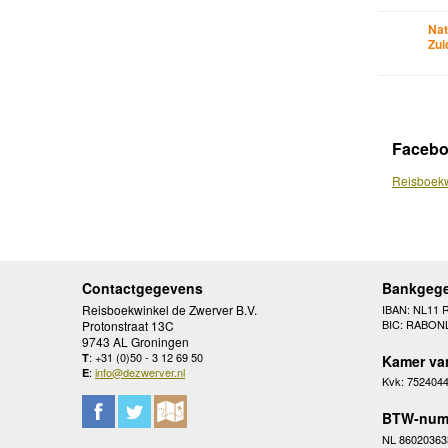
Nat
Zui
Faceb
Reisboekw
Contactgegevens
Bankgeg
Reisboekwinkel de Zwerver B.V.
IBAN: NL11 
BIC: RABON
Protonstraat 13C
9743 AL Groningen
: +31 (0)50 - 3 12 69 50
T
Kamer va
:
info@dezwerver.nl
E
Kvk: 752404
BTW-num
NL 86020363