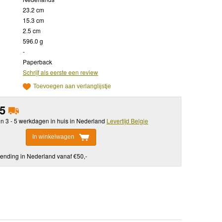
23.2 cm
15.3 cm
2.5 cm
596.0 g
-
Paperback
Schrijf als eerste een review
Toevoegen aan verlanglijstje
95
in 3 - 5 werkdagen in huis in Nederland
Levertijd Belgie
In winkelwagen
ending in Nederland vanaf €50,-