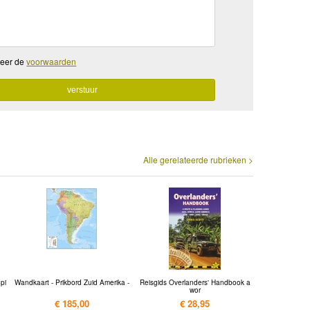
teer de
voorwaarden
Alle gerelateerde rubrieken >
pi
Wandkaart - Prikbord Zuid Amerika -
Reisgids Overlanders' Handbook a
wor
€ 185,00
€ 28,95