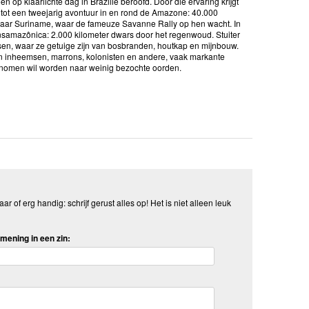
op klaarlichte dag in Brazilië beroofd. Door die ervaring krijgt
 tot een tweejarig avontuur in en rond de Amazone: 40.000
 naar Suriname, waar de fameuze Savanne Rally op hen wacht. In
samazônica: 2.000 kilometer dwars door het regenwoud. Stuiter
n, waar ze getuige zijn van bosbranden, houtkap en mijnbouw.
an inheemsen, marrons, kolonisten en andere, vaak markante
egenomen wil worden naar weinig bezochte oorden.
aar of erg handig: schrijf gerust alles op! Het is niet alleen leuk
mening in een zin: