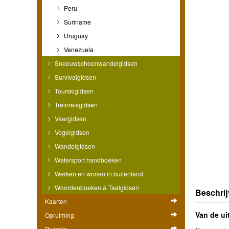
Peru
Suriname
Uruguay
Venezuela
Sneeuwschoenwandelgidsen
Survivalgidsen
Tourskigidsen
Treinreisgidsen
Vaargidsen
Vogelgidsen
Wandelgidsen
Watersport handboeken
Werken en wonen in buitenland
Woordenboeken & Taalgidsen
Beschrij
Kaarten
Van de ui
Opruiming
Puzzels