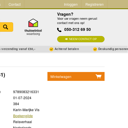
s
Contact
Inloggen
Registreren
Vragen?
Voor uw vragen neem gerust
contact met ons op!
050-312 69 50
NEEM CONTACT OP
 verzending vanaf €50,-
Achteraf betalen
Deskundig persone
1)
Winkelwagen
Geen items in winkelwagen
:
9789083216331
Ga naar winkelwagen
01-07-2024
384
Karin-Marijke Vis
Boekengilde
Reisverhaal
Nederlands