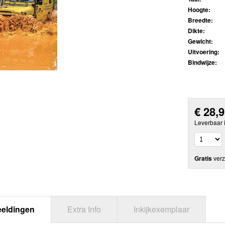
Hoogte:
Breedte:
Dikte:
Gewicht:
Uitvoering:
Bindwijze:
€
28,
Leverbaar 
Gratis
verz
eeldingen
Extra Info
Inkijkexemplaar