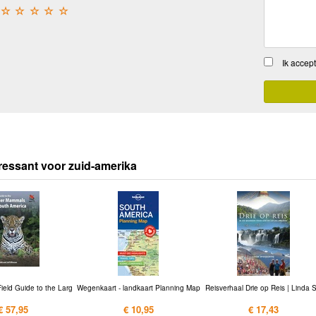
☆
☆
☆
☆
☆
Ik accep
ressant voor zuid-amerika
ield Guide to the Larg
Wegenkaart - landkaart Planning Map
Reisverhaal Drie op Reis | Linda S
€ 57,95
€ 10,95
€ 17,43