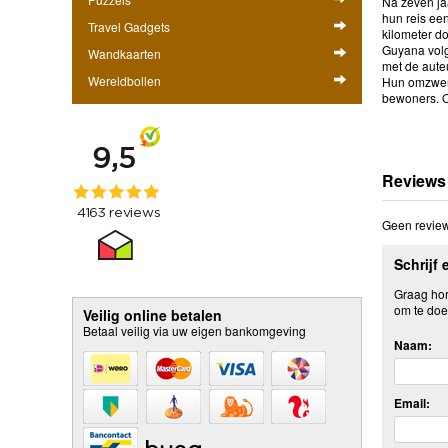
Na zeven jaa
hun reis ee
Travel Gadgets
kilometer d
Guyana volg
Wandkaarten
met de aute
Wereldbollen
Hun omzwerv
bewoners. O
Reviews
Geen review
Schrijf 
Graag hore
om te doe
Veilig online betalen
Betaal veilig via uw eigen bankomgeving
Naam:
Email: