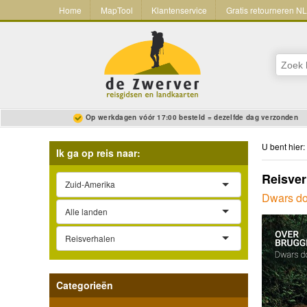
Home
MapTool
Klantenservice
Gratis retourneren N
Op werkdagen vóór 17:00 besteld = dezelfde dag verzonden
U bent hier:
Ik ga op reis naar:
Reisver
Zuid-Amerika
Dwars d
Alle landen
Reisverhalen
Categorieën