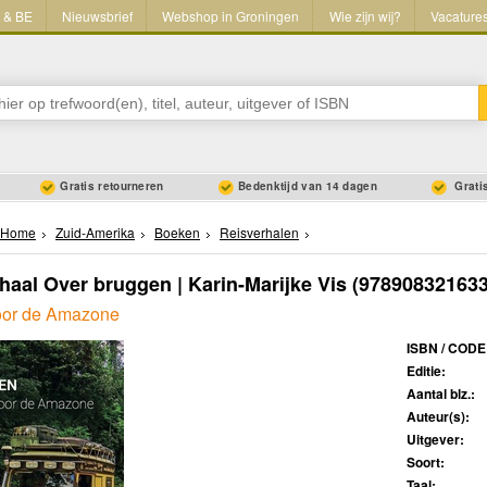
L & BE
Nieuwsbrief
Webshop in Groningen
Wie zijn wij?
Vacature
Gratis retourneren
Bedenktijd van 14 dagen
Gratis
Home
Zuid-Amerika
Boeken
Reisverhalen
haal Over bruggen | Karin-Marijke Vis
(978908321633
oor de Amazone
ISBN / CODE
Editie:
Aantal blz.:
Auteur(s):
Uitgever:
Soort:
Taal: