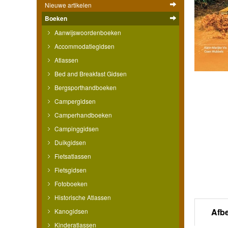
Nieuwe artikelen
Boeken
Aanwijswoordenboeken
Accommodatiegidsen
Atlassen
Bed and Breakfast Gidsen
Bergsporthandboeken
Campergidsen
Camperhandboeken
Campinggidsen
Duikgidsen
Fietsatlassen
Fietsgidsen
Fotoboeken
Historische Atlassen
Afb
Kanogidsen
Kinderatlassen