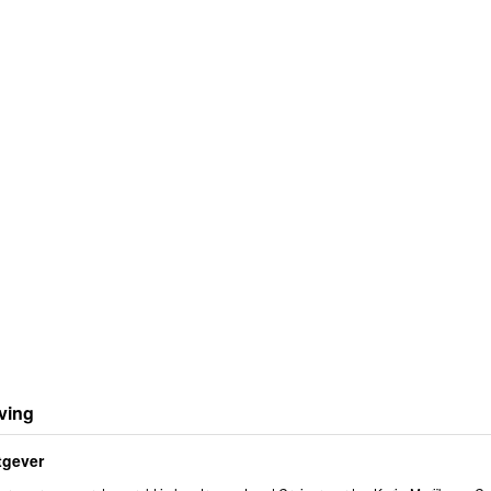
ving
tgever