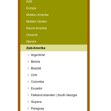
Azië
Europa
Midden-Amerika
Midden-Oosten
Noord-Amerika
Oceanië
Wereld
Zuid-Amerika
Argentinië
Bolivia
Brazilië
Chili
Colombia
Ecuador
Falkland eilanden | South Georgia
Guyana
Paraguay