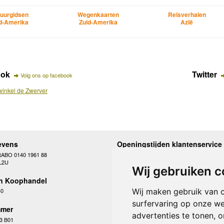
uurgidsen
Wegenkaarten
Reisverhalen
d-Amerika
Zuid-Amerika
Azië
ook
Twitter
Volg ons op facebook
inkel de Zwerver
evens
Openingstijden klantenservice
RABO 0140 1961 88
Maandag
10.00 - 12.30 en 13
L2U
Dinsdag
10.00 - 12.30 en 13
Wij gebruiken c
Woensdag
10.00 - 12.30 en 13
n Koophandel
Donderdag
10.00 - 12.30 en 13
Vrijdag
10.00 - 12.30 en 13
Wij maken gebruik van 
40
Zaterdag
gesloten
surfervaring op onze we
Zondag
gesloten
mer
advertenties te tonen, 
3 B01