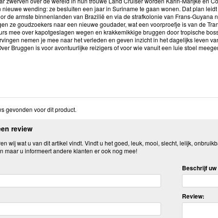
r zwerven over de wereld in hun trouwe Land Cruiser worden Karin-Marijke en Coen 
n nieuwe wending: ze besluiten een jaar in Suriname te gaan wonen. Dat plan leidt
oor de armste binnenlanden van Brazilië en via de strafkolonie van Frans-Guyana
en ze goudzoekers naar een nieuwe goudader, wat een voorproefje is van de Tran
urs mee over kapotgeslagen wegen en krakkemikkige bruggen door tropische bosse
ingen nemen je mee naar het verleden en geven inzicht in het dagelijks leven v
ver Bruggen is voor avontuurlijke reizigers of voor wie vanuit een luie stoel me
s gevonden voor dit product.
een review
n wij wat u van dit artikel vindt. Vindt u het goed, leuk, mooi, slecht, lelijk, onbruikb
n maar u informeert andere klanten er ook nog mee!
Beschrijf uw 
Review: