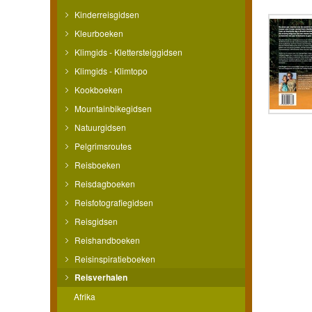
Kinderreisgidsen
Kleurboeken
Klimgids - Klettersteiggidsen
Klimgids - Klimtopo
Kookboeken
Mountainbikegidsen
Natuurgidsen
Pelgrimsroutes
Reisboeken
Reisdagboeken
Reisfotografiegidsen
Reisgidsen
Reishandboeken
Reisinspiratieboeken
Reisverhalen
Afrika