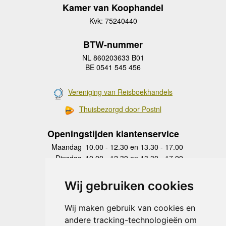
Kamer van Koophandel
Kvk: 75240440
BTW-nummer
NL 860203633 B01
BE 0541 545 456
Vereniging van Reisboekhandels
Thuisbezorgd door Postnl
Openingstijden klantenservice
Maandag
10.00 - 12.30 en 13.30 - 17.00
Dinsdag
10.00 - 12.30 en 13.30 - 17.00
Woensdag
10.00 - 12.30 en 13.30 - 17.00
Donderdag
10.00 - 12.30 en 13.30 - 17.00
Wij gebruiken cookies
Vrijdag
10.00 - 12.30 en 13.30 - 17.00
Zaterdag
gesloten
Wij maken gebruik van cookies en
Zondag
gesloten
andere tracking-technologieën om