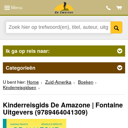
Menu
Ik ga op reis naar:
Categorieën
U bent hier:
Home
Zuid-Amerika
Boeken
Kinderreisgidsen
Kinderreisgids De Amazone | Fontaine
Uitgevers
(9789464041309)