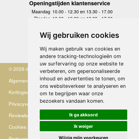
Openingstijden klantenservice
Maandag
10.00 - 12.30 en 13.30 - 17.00
Dinsdag
10.00 - 12.30 en 13.30 - 17.00
Woensdag
10.00 - 12.30 en 13.30 - 17.00
Donderdag
10.00 - 12.30 en 13.30 - 17.00
Wij gebruiken cookies
Vrijdag
10.00 - 12.30 en 13.30 - 17.00
Zaterdag
gesloten
Wij maken gebruik van cookies en
Zondag
gesloten
andere tracking-technologieën om
uw surfervaring op onze website te
© 2026 de Zwerver
verbeteren, om gepersonaliseerde
inhoud en advertenties te tonen, om
Algemene Voorwaarden
ons websiteverkeer te analyseren en
Kortingscode
om te begrijpen waar onze
bezoekers vandaan komen.
Privacyverklaring
Reviewbeleid
Ik ga akkoord
Cookies
Ik weiger
Partnerprogramma
Wijzig mijn voorkeuren