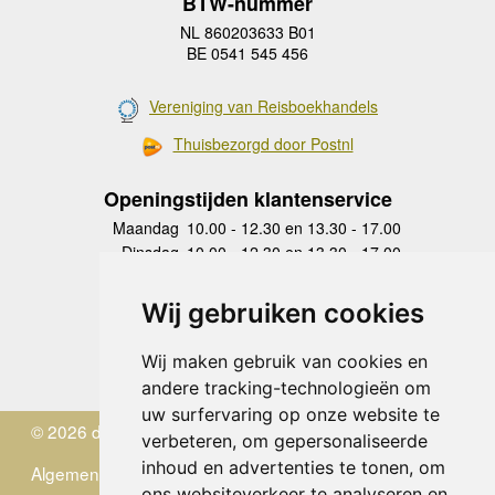
BTW-nummer
NL 860203633 B01
BE 0541 545 456
Vereniging van Reisboekhandels
Thuisbezorgd door Postnl
Openingstijden klantenservice
Maandag
10.00 - 12.30 en 13.30 - 17.00
Dinsdag
10.00 - 12.30 en 13.30 - 17.00
Woensdag
10.00 - 12.30 en 13.30 - 17.00
Donderdag
10.00 - 12.30 en 13.30 - 17.00
Wij gebruiken cookies
Vrijdag
10.00 - 12.30 en 13.30 - 17.00
Zaterdag
gesloten
Wij maken gebruik van cookies en
Zondag
gesloten
andere tracking-technologieën om
uw surfervaring op onze website te
© 2026 de Zwerver
verbeteren, om gepersonaliseerde
inhoud en advertenties te tonen, om
Algemene Voorwaarden
ons websiteverkeer te analyseren en