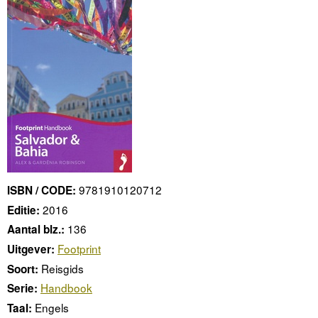
9781910120712
ISBN / CODE:
2016
Editie:
136
Aantal blz.:
Footprint
Uitgever:
Reisgids
Soort:
Handbook
Serie:
Engels
Taal: