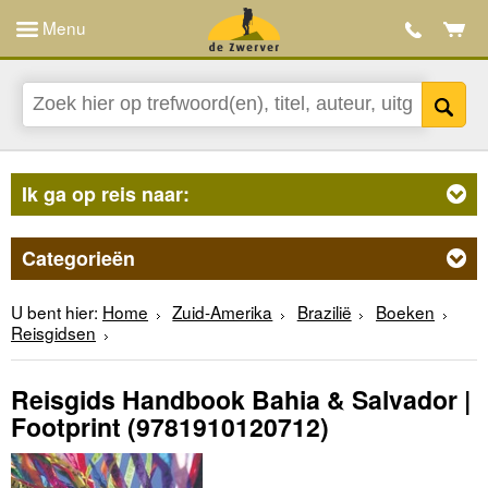
Menu
Ik ga op reis naar:
Categorieën
U bent hier:
Home
Zuid-Amerika
Brazilië
Boeken
Reisgidsen
Reisgids Handbook Bahia & Salvador |
Footprint
(9781910120712)