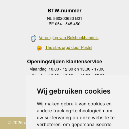
BTW-nummer
NL 860203633 B01
BE 0541 545 456
Vereniging van Reisboekhandels
Thuisbezorgd door Postnl
Openingstijden klantenservice
Maandag
10.00 - 12.30 en 13.30 - 17.00
Dinsdag
10.00 - 12.30 en 13.30 - 17.00
Woensdag
10.00 - 12.30 en 13.30 - 17.00
Donderdag
10.00 - 12.30 en 13.30 - 17.00
Wij gebruiken cookies
Vrijdag
10.00 - 12.30 en 13.30 - 17.00
Zaterdag
gesloten
Wij maken gebruik van cookies en
Zondag
gesloten
andere tracking-technologieën om
uw surfervaring op onze website te
© 2026 de Zwerver
verbeteren, om gepersonaliseerde