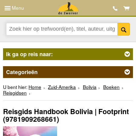
Menu
Ik ga op reis naar:
Categorieën
U bent hier:
Home
Zuid-Amerika
Bolivia
Boeken
Reisgidsen
Reisgids Handbook Bolivia | Footprint
(9781909268661)