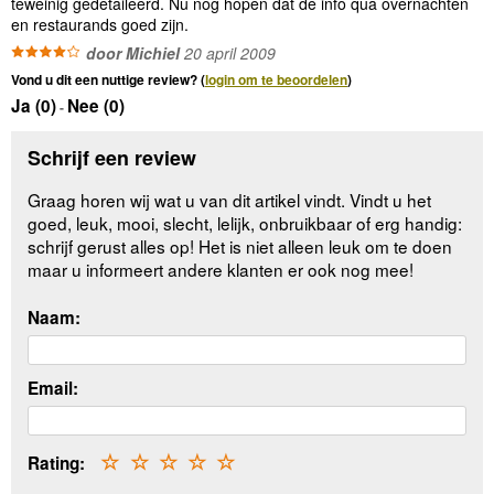
teweinig gedetaileerd. Nu nog hopen dat de info qua overnachten
en restaurands goed zijn.
door Michiel
20 april 2009
Vond u dit een nuttige review? (
login om te beoordelen
)
Ja (
0
)
Nee (
0
)
-
Schrijf een review
Graag horen wij wat u van dit artikel vindt. Vindt u het
goed, leuk, mooi, slecht, lelijk, onbruikbaar of erg handig:
schrijf gerust alles op! Het is niet alleen leuk om te doen
maar u informeert andere klanten er ook nog mee!
Naam:
Email:
Rating:
☆
☆
☆
☆
☆