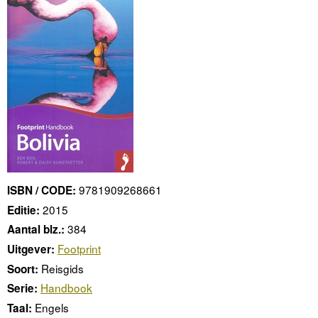
9781909268661
ISBN / CODE:
2015
Editie:
384
Aantal blz.:
Footprint
Uitgever:
Reisgids
Soort:
Handbook
Serie:
Engels
Taal: