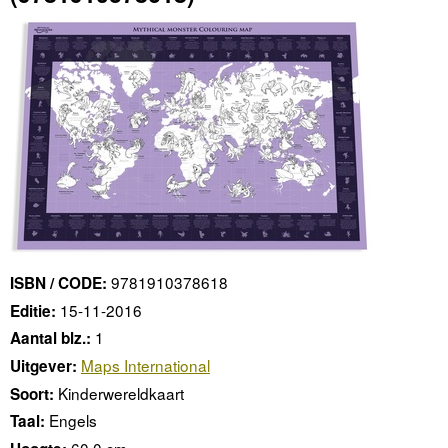
9781910378618
ISBN / CODE:
15-11-2016
Editie:
1
Aantal blz.:
Maps International
Uitgever:
Kinderwereldkaart
Soort:
Engels
Taal: