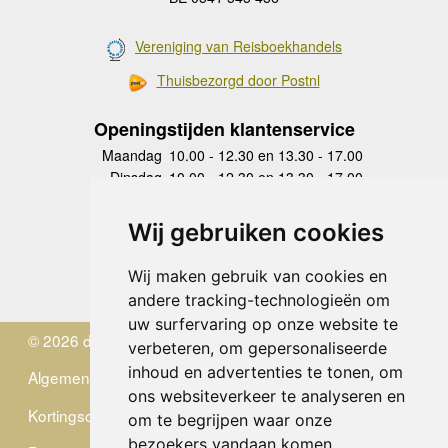
Vereniging van Reisboekhandels
Thuisbezorgd door Postnl
Openingstijden klantenservice
Maandag
10.00 - 12.30 en 13.30 - 17.00
Dinsdag
10.00 - 12.30 en 13.30 - 17.00
Woensdag
10.00 - 12.30 en 13.30 - 17.00
Donderdag
10.00 - 12.30 en 13.30 - 17.00
Wij gebruiken cookies
Vrijdag
10.00 - 12.30 en 13.30 - 17.00
Zaterdag
gesloten
Wij maken gebruik van cookies en
Zondag
gesloten
andere tracking-technologieën om
uw surfervaring op onze website te
© 2026 de Zwerver
verbeteren, om gepersonaliseerde
inhoud en advertenties te tonen, om
Algemene Voorwaarden
ons websiteverkeer te analyseren en
Kortingscode
om te begrijpen waar onze
bezoekers vandaan komen.