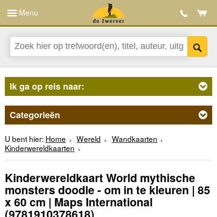
Menu
Ik ga op reis naar:
Categorieën
U bent hier:
Home
Wereld
Wandkaarten
Kinderwereldkaarten
Kinderwereldkaart World mythische
monsters doodle - om in te kleuren | 85
x 60 cm | Maps International
(9781910378618)