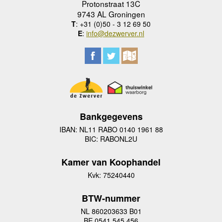
Protonstraat 13C
9743 AL Groningen
T
: +31 (0)50 - 3 12 69 50
E
:
info@dezwerver.nl
Bankgegevens
IBAN: NL11 RABO 0140 1961 88
BIC: RABONL2U
Kamer van Koophandel
Kvk: 75240440
BTW-nummer
NL 860203633 B01
BE 0541 545 456