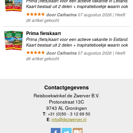
Prima (fiets)kaart voor een actieve vakantie in Letland.
Kaart bestaat uit 2 delen + inspiratieboekje waarin ook
verschillende internationale en nationale fietsroutes
door Catharina
07 augustus 2026 | Heeft
worden beschreven. Goed …
dit artikel gekocht
Prima fietskaart
Prima (fiets)kaart voor een actieve vakantie in Estland.
Kaart bestaat uit 2 delen + inspiratieboekje waarin ook
verschillende internationale en nationale fietsroutes
door Catharina
07 augustus 2026 | Heeft
worden beschreven. Goed …
dit artikel gekocht
Contactgegevens
Reisboekwinkel de Zwerver B.V.
Protonstraat 13C
9743 AL Groningen
T
: +31 (0)50 - 3 12 69 50
E
:
info@dezwerver.nl