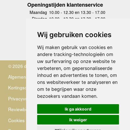
Openingstijden klantenservice
Maandag
10.00 - 12.30 en 13.30 - 17.00
Dinsdag
10.00 - 12.30 en 13.30 - 17.00
Woensdag
10.00 - 12.30 en 13.30 - 17.00
Donderdag
10.00 - 12.30 en 13.30 - 17.00
Wij gebruiken cookies
Vrijdag
10.00 - 12.30 en 13.30 - 17.00
Zaterdag
gesloten
Wij maken gebruik van cookies en
Zondag
gesloten
andere tracking-technologieën om
uw surfervaring op onze website te
© 2026 de Zwerver
verbeteren, om gepersonaliseerde
inhoud en advertenties te tonen, om
Algemene Voorwaarden
ons websiteverkeer te analyseren en
Kortingscode
om te begrijpen waar onze
bezoekers vandaan komen.
Privacyverklaring
Reviewbeleid
Ik ga akkoord
Cookies
Ik weiger