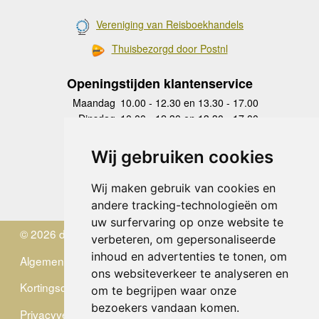
Vereniging van Reisboekhandels
Thuisbezorgd door Postnl
Openingstijden klantenservice
Maandag
10.00 - 12.30 en 13.30 - 17.00
Dinsdag
10.00 - 12.30 en 13.30 - 17.00
Woensdag
10.00 - 12.30 en 13.30 - 17.00
Donderdag
10.00 - 12.30 en 13.30 - 17.00
Wij gebruiken cookies
Vrijdag
10.00 - 12.30 en 13.30 - 17.00
Zaterdag
gesloten
Wij maken gebruik van cookies en
Zondag
gesloten
andere tracking-technologieën om
uw surfervaring op onze website te
© 2026 de Zwerver
verbeteren, om gepersonaliseerde
inhoud en advertenties te tonen, om
Algemene Voorwaarden
ons websiteverkeer te analyseren en
Kortingscode
om te begrijpen waar onze
bezoekers vandaan komen.
Privacyverklaring