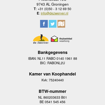
9743 AL Groningen
T
: +31 (0)50 - 3 12 69 50
E
:
info@dezwerver.nl
Bankgegevens
IBAN: NL11 RABO 0140 1961 88
BIC: RABONL2U
Kamer van Koophandel
Kvk: 75240440
BTW-nummer
NL 860203633 B01
BE 0541 545 456