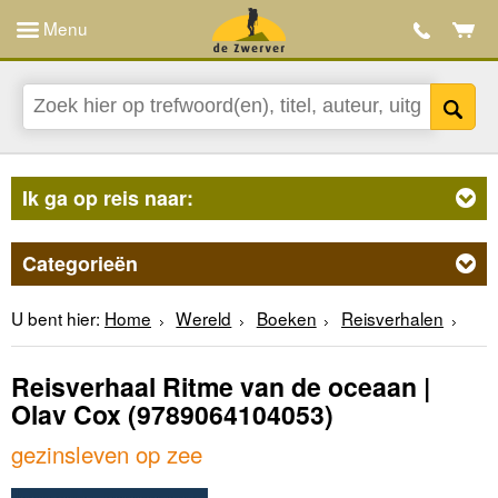
Menu
Ik ga op reis naar:
Categorieën
U bent hier:
Home
Wereld
Boeken
Reisverhalen
Reisverhaal Ritme van de oceaan |
Olav Cox
(9789064104053)
gezinsleven op zee