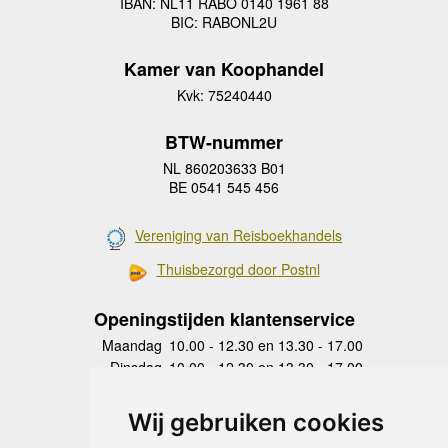
IBAN: NL11 RABO 0140 1961 88
BIC: RABONL2U
Kamer van Koophandel
Kvk: 75240440
BTW-nummer
NL 860203633 B01
BE 0541 545 456
Vereniging van Reisboekhandels
Thuisbezorgd door Postnl
Openingstijden klantenservice
Maandag
10.00 - 12.30 en 13.30 - 17.00
Dinsdag
10.00 - 12.30 en 13.30 - 17.00
Woensdag
10.00 - 12.30 en 13.30 - 17.00
Donderdag
10.00 - 12.30 en 13.30 - 17.00
Wij gebruiken cookies
Vrijdag
10.00 - 12.30 en 13.30 - 17.00