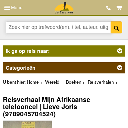
Menu
Ik ga op reis naar:
Categorieën
U bent hier:
Home
Wereld
Boeken
Reisverhalen
Reisverhaal Mijn Afrikaanse
telefooncel | Lieve Joris
(9789045704524)