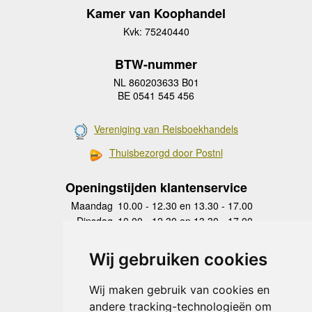
Kamer van Koophandel
Kvk: 75240440
BTW-nummer
NL 860203633 B01
BE 0541 545 456
Vereniging van Reisboekhandels
Thuisbezorgd door Postnl
Openingstijden klantenservice
Maandag
10.00 - 12.30 en 13.30 - 17.00
Dinsdag
10.00 - 12.30 en 13.30 - 17.00
Woensdag
10.00 - 12.30 en 13.30 - 17.00
Donderdag
10.00 - 12.30 en 13.30 - 17.00
Wij gebruiken cookies
Vrijdag
10.00 - 12.30 en 13.30 - 17.00
Zaterdag
gesloten
Wij maken gebruik van cookies en
Zondag
gesloten
andere tracking-technologieën om