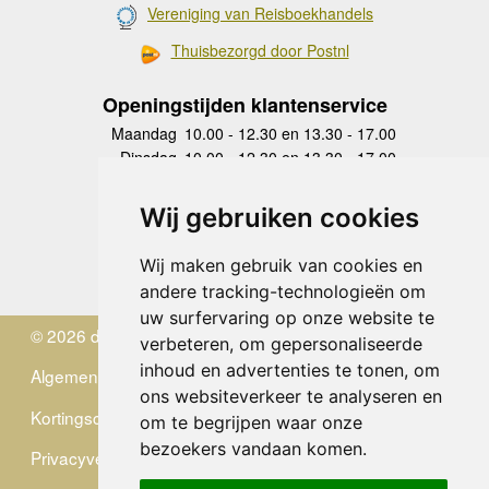
Vereniging van Reisboekhandels
Thuisbezorgd door Postnl
Openingstijden klantenservice
Maandag
10.00 - 12.30 en 13.30 - 17.00
Dinsdag
10.00 - 12.30 en 13.30 - 17.00
Woensdag
10.00 - 12.30 en 13.30 - 17.00
Donderdag
10.00 - 12.30 en 13.30 - 17.00
Wij gebruiken cookies
Vrijdag
10.00 - 12.30 en 13.30 - 17.00
Zaterdag
gesloten
Wij maken gebruik van cookies en
Zondag
gesloten
andere tracking-technologieën om
uw surfervaring op onze website te
© 2026 de Zwerver
verbeteren, om gepersonaliseerde
inhoud en advertenties te tonen, om
Algemene Voorwaarden
ons websiteverkeer te analyseren en
Kortingscode
om te begrijpen waar onze
bezoekers vandaan komen.
Privacyverklaring