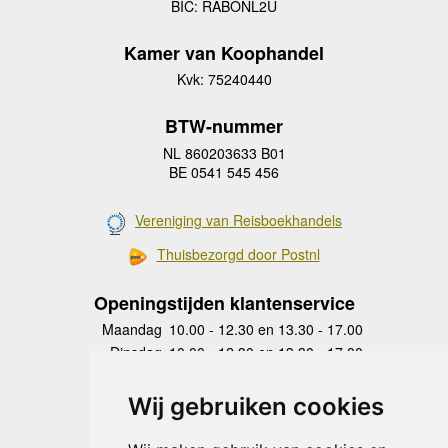
BIC: RABONL2U
Kamer van Koophandel
Kvk: 75240440
BTW-nummer
NL 860203633 B01
BE 0541 545 456
Vereniging van Reisboekhandels
Thuisbezorgd door Postnl
Openingstijden klantenservice
Maandag
10.00 - 12.30 en 13.30 - 17.00
Dinsdag
10.00 - 12.30 en 13.30 - 17.00
Woensdag
10.00 - 12.30 en 13.30 - 17.00
Donderdag
10.00 - 12.30 en 13.30 - 17.00
Wij gebruiken cookies
Vrijdag
10.00 - 12.30 en 13.30 - 17.00
Zaterdag
gesloten