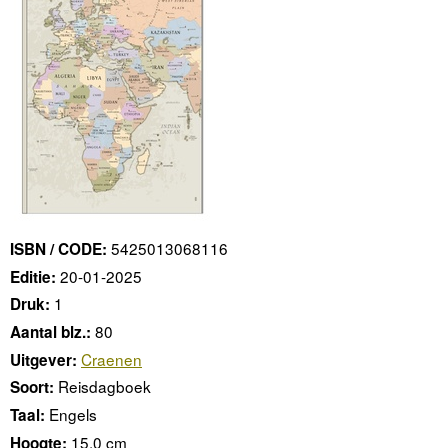
5425013068116
ISBN / CODE:
20-01-2025
Editie:
1
Druk:
80
Aantal blz.:
Craenen
Uitgever:
Reisdagboek
Soort:
Engels
Taal:
15.0 cm
Hoogte: