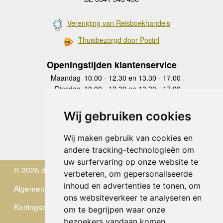
Vereniging van Reisboekhandels
Thuisbezorgd door Postnl
Openingstijden klantenservice
Maandag
10.00 - 12.30 en 13.30 - 17.00
Dinsdag
10.00 - 12.30 en 13.30 - 17.00
Woensdag
10.00 - 12.30 en 13.30 - 17.00
Donderdag
10.00 - 12.30 en 13.30 - 17.00
Wij gebruiken cookies
Vrijdag
10.00 - 12.30 en 13.30 - 17.00
Zaterdag
gesloten
Wij maken gebruik van cookies en
Zondag
gesloten
andere tracking-technologieën om
uw surfervaring op onze website te
© 2026 de Zwerver
verbeteren, om gepersonaliseerde
inhoud en advertenties te tonen, om
Algemene Voorwaarden
ons websiteverkeer te analyseren en
Kortingscode
om te begrijpen waar onze
bezoekers vandaan komen.