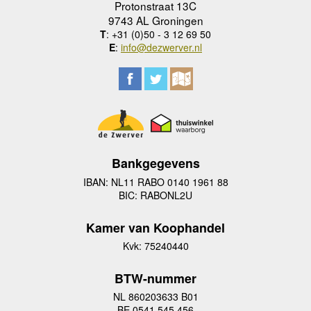
Protonstraat 13C
9743 AL Groningen
T
: +31 (0)50 - 3 12 69 50
E
:
info@dezwerver.nl
Bankgegevens
IBAN: NL11 RABO 0140 1961 88
BIC: RABONL2U
Kamer van Koophandel
Kvk: 75240440
BTW-nummer
NL 860203633 B01
BE 0541 545 456