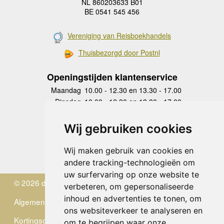
NL 860203633 B01
BE 0541 545 456
Vereniging van Reisboekhandels
Thuisbezorgd door Postnl
Openingstijden klantenservice
Maandag
10.00 - 12.30 en 13.30 - 17.00
Dinsdag
10.00 - 12.30 en 13.30 - 17.00
Woensdag
10.00 - 12.30 en 13.30 - 17.00
Donderdag
10.00 - 12.30 en 13.30 - 17.00
Wij gebruiken cookies
Vrijdag
10.00 - 12.30 en 13.30 - 17.00
Zaterdag
gesloten
Wij maken gebruik van cookies en
Zondag
gesloten
andere tracking-technologieën om
uw surfervaring op onze website te
© 2026 de Zwerver
verbeteren, om gepersonaliseerde
inhoud en advertenties te tonen, om
Algemene Voorwaarden
ons websiteverkeer te analyseren en
Kortingscode
om te begrijpen waar onze