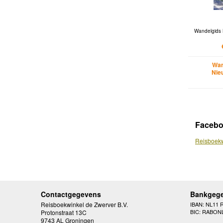
Wandelgids
Wan
Nie
Faceb
Reisboekw
Contactgegevens
Bankgeg
Reisboekwinkel de Zwerver B.V.
IBAN: NL11 
BIC: RABON
Protonstraat 13C
9743 AL Groningen