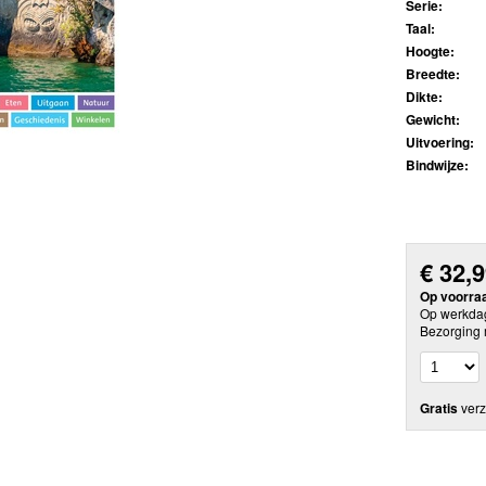
Serie:
Taal:
Hoogte:
Breedte:
Dikte:
Gewicht:
Uitvoering:
Bindwijze:
€
32,
Op voorra
Op werkdag
Bezorging 
Gratis
verz