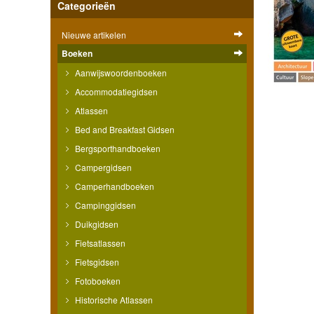
Categorieën
Nieuwe artikelen
Boeken
Aanwijswoordenboeken
Accommodatiegidsen
Atlassen
Bed and Breakfast Gidsen
Bergsporthandboeken
Campergidsen
Camperhandboeken
Campinggidsen
Duikgidsen
Fietsatlassen
Fietsgidsen
Fotoboeken
Historische Atlassen