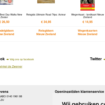
 Best Day Walks New
Reisgids Ultimate Road Trips: Aotear
Wegenkaart - landkaart Nieuw
Zealan
Zeeland
€ 26,50
€ 34,95
€ 14,95
delgidsen
Reisgidsen
Wegenkaarten
uw Zeeland
Nieuw Zeeland
Nieuw Zeeland
ook
Twitter
Volg ons op facebook
inkel de Zwerver
evens
Openingstijden klantenservice
RABO 0140 1961 88
Maandag
10.00 - 12.30 en 13
L2U
Dinsdag
10.00 - 12.30 en 13
Wij gebruiken c
Woensdag
10.00 - 12.30 en 13