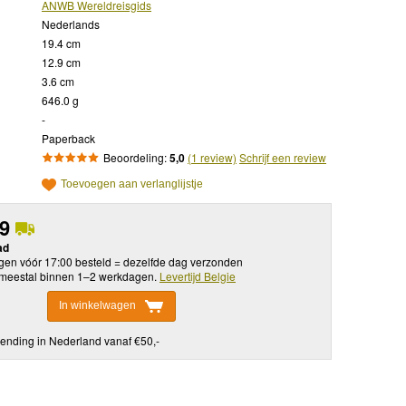
ANWB Wereldreisgids
Nederlands
19.4 cm
12.9 cm
3.6 cm
646.0 g
-
Paperback
Beoordeling:
5,0
(1 review)
Schrijf een review
Toevoegen aan verlanglijstje
99
ad
en vóór 17:00 besteld = dezelfde dag verzonden
meestal binnen 1–2 werkdagen.
Levertijd Belgie
In winkelwagen
ending in Nederland vanaf €50,-