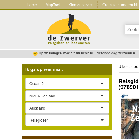
Home
MapTool
Klantenservice
Gratis retourneren N
Op werkdagen vóór 17:00 besteld = dezelfde dag verzonden
U bent hier:
Ik ga op reis naar:
Reisgi
Oceanië
(97890
Nieuw Zeeland
Auckland
Reisgidsen