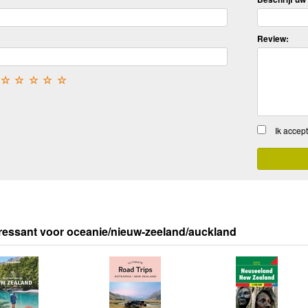
Review:
☆
☆
☆
☆
☆
Ik accep
ressant voor oceanie/nieuw-zeeland/auckland