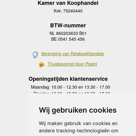
Kamer van Koophandel
Kvk: 75240440
BTW-nummer
NL 860203633 B01
BE 0541 545 456
Vereniging van Reisboekhandels
Thuisbezorgd door Postnl
Openingstijden klantenservice
Maandag
10.00 - 12.30 en 13.30 - 17.00
Dinsdag
10.00 - 12.30 en 13.30 - 17.00
Woensdag
10.00 - 12.30 en 13.30 - 17.00
Donderdag
10.00 - 12.30 en 13.30 - 17.00
Wij gebruiken cookies
Vrijdag
10.00 - 12.30 en 13.30 - 17.00
Zaterdag
gesloten
Wij maken gebruik van cookies en
Zondag
gesloten
andere tracking-technologieën om