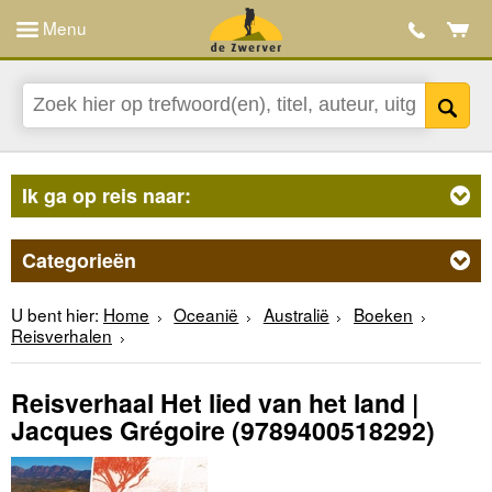
Menu
Ik ga op reis naar:
Categorieën
U bent hier:
Home
Oceanië
Australië
Boeken
Reisverhalen
Reisverhaal Het lied van het land |
Jacques Grégoire
(9789400518292)