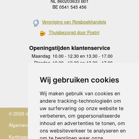
NL 860203633 B01
BE 0541 545 456
Vereniging van Reisboekhandels
Thuisbezorgd door Postnl
Openingstijden klantenservice
Maandag
10.00 - 12.30 en 13.30 - 17.00
Dinsdag
10.00 - 12.30 en 13.30 - 17.00
Woensdag
10.00 - 12.30 en 13.30 - 17.00
Donderdag
10.00 - 12.30 en 13.30 - 17.00
Wij gebruiken cookies
Vrijdag
10.00 - 12.30 en 13.30 - 17.00
Zaterdag
gesloten
Wij maken gebruik van cookies en
Zondag
gesloten
andere tracking-technologieën om
uw surfervaring op onze website te
© 2026 de Zwerver
verbeteren, om gepersonaliseerde
inhoud en advertenties te tonen, om
Algemene Voorwaarden
ons websiteverkeer te analyseren en
Kortingscode
om te begrijpen waar onze