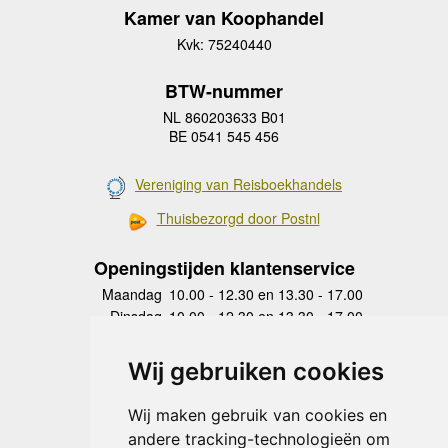
Kamer van Koophandel
Kvk: 75240440
BTW-nummer
NL 860203633 B01
BE 0541 545 456
Vereniging van Reisboekhandels
Thuisbezorgd door Postnl
Openingstijden klantenservice
Maandag
10.00 - 12.30 en 13.30 - 17.00
Dinsdag
10.00 - 12.30 en 13.30 - 17.00
Woensdag
10.00 - 12.30 en 13.30 - 17.00
Donderdag
10.00 - 12.30 en 13.30 - 17.00
Wij gebruiken cookies
Vrijdag
10.00 - 12.30 en 13.30 - 17.00
Zaterdag
gesloten
Wij maken gebruik van cookies en
Zondag
gesloten
andere tracking-technologieën om