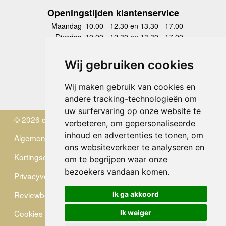
Openingstijden klantenservice
Maandag
10.00 - 12.30 en 13.30 - 17.00
Dinsdag
10.00 - 12.30 en 13.30 - 17.00
Woensdag
10.00 - 12.30 en 13.30 - 17.00
Donderdag
10.00 - 12.30 en 13.30 - 17.00
Wij gebruiken cookies
Vrijdag
10.00 - 12.30 en 13.30 - 17.00
Zaterdag
gesloten
Wij maken gebruik van cookies en
Zondag
gesloten
andere tracking-technologieën om
uw surfervaring op onze website te
© 2026 de Zwerver
verbeteren, om gepersonaliseerde
inhoud en advertenties te tonen, om
Algemene Voorwaarden
ons websiteverkeer te analyseren en
Kortingscode
om te begrijpen waar onze
bezoekers vandaan komen.
Privacyverklaring
Reviewbeleid
Ik ga akkoord
Cookies
Ik weiger