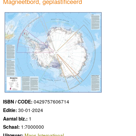
Magneetbord, geplastificeerd
0429757606714
ISBN / CODE:
30-01-2024
Editie:
1
Aantal blz.:
1:7000000
Schaal:
Maps International
Uitgever: