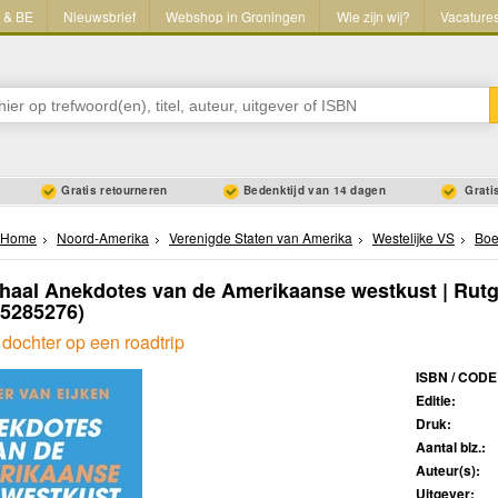
L & BE
Nieuwsbrief
Webshop in Groningen
Wie zijn wij?
Vacature
Gratis retourneren
Bedenktijd van 14 dagen
Gratis
Home
Noord-Amerika
Verenigde Staten van Amerika
Westelijke VS
Boe
haal Anekdotes van de Amerikaanse westkust | Rutg
65285276)
dochter op een roadtrip
ISBN / CODE
Editie:
Druk:
Aantal blz.:
Auteur(s):
Uitgever: