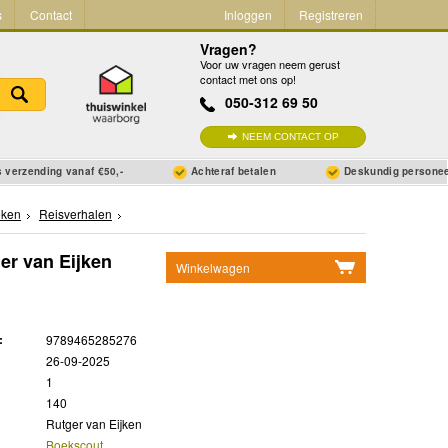
s
Contact
Inloggen
Registreren
Vragen?
Voor uw vragen neem gerust
contact met ons op!
050-312 69 50
NEEM CONTACT OP
 verzending vanaf €50,-
Achteraf betalen
Deskundig persone
ken
Reisverhalen
er van Eijken
Winkelwagen
Geen items in winkelwagen
Ga naar winkelwagen
:
9789465285276
26-09-2025
1
140
Rutger van Eijken
Boekscout