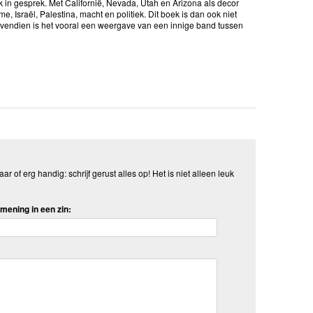
 in gesprek. Met Californië, Nevada, Utah en Arizona als decor
, Israël, Palestina, macht en politiek. Dit boek is dan ook niet
ovendien is het vooral een weergave van een innige band tussen
aar of erg handig: schrijf gerust alles op! Het is niet alleen leuk
mening in een zin: