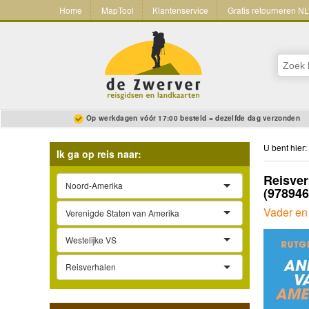
Home
MapTool
Klantenservice
Gratis retourneren N
Op werkdagen vóór 17:00 besteld = dezelfde dag verzonden
U bent hier:
Ik ga op reis naar:
Reisver
Noord-Amerika
(97894
Vader en 
Verenigde Staten van Amerika
Westelijke VS
Reisverhalen