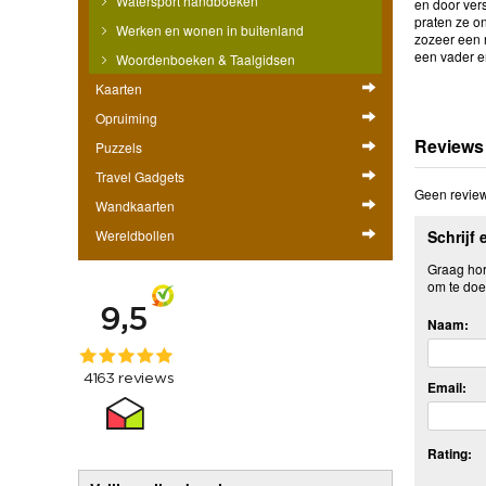
Watersport handboeken
en door ver
praten ze on
Werken en wonen in buitenland
zozeer een 
een vader en
Woordenboeken & Taalgidsen
Kaarten
Opruiming
Reviews
Puzzels
Travel Gadgets
Geen review
Wandkaarten
Wereldbollen
Schrijf 
Graag hore
om te doe
Naam:
Email:
Rating: