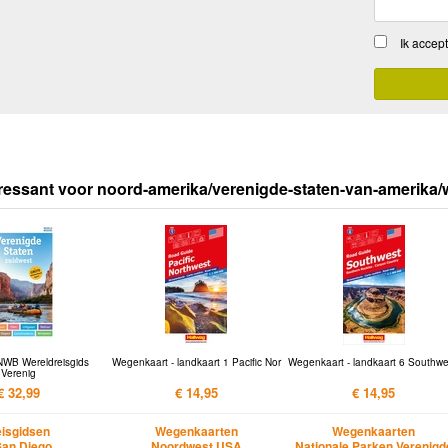
Ik accep
ressant voor noord-amerika/verenigde-staten-van-amerika/w
NWB Wereldreisgids
Wegenkaart - landkaart 1 Pacific Nor
Wegenkaart - landkaart 6 Southwe
Verenig
€ 32,99
€ 14,95
€ 14,95
isgidsen
Wegenkaarten
Wegenkaarten
San Diego
Noordwest USA
Nationale Parken Verenigd