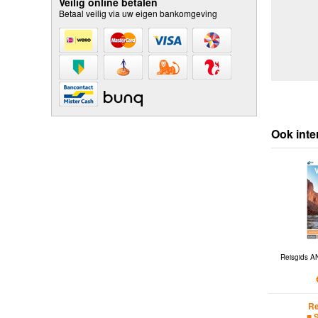
Veilig online betalen
Betaal veilig via uw eigen bankomgeving
Ook inte
Reisgids A
Re
■ 