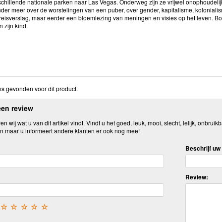
schillende nationale parken naar Las Vegas. Onderweg zijn ze vrijwel onophoudelijk
der meer over de worstelingen van een puber, over gender, kapitalisme, kolonialisme
reisverslag, maar eerder een bloemlezing van meningen en visies op het leven. B
 zijn kind.
s gevonden voor dit product.
een review
n wij wat u van dit artikel vindt. Vindt u het goed, leuk, mooi, slecht, lelijk, onbruikb
n maar u informeert andere klanten er ook nog mee!
Beschrijf uw 
Review:
☆
☆
☆
☆
☆