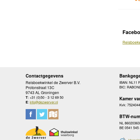
Faceb
Reisboekw
Contactgegevens
Bankgeg
Reisboekwinkel de Zwerver B.V.
IBAN: NL11 
BIC: RABON
Protonstraat 13C
9743 AL Groningen
: +31 (0)50 - 3 12 69 50
T
Kamer va
:
info@dezwerver.nl
E
Kvk: 752404
BTW-num
NL 86020363
BE 0541 545