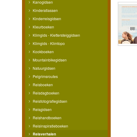
Kanogidsen
Kinderatlassen
Kinderreisgidsen
Kleurboeken
Klimgids - Klettersteiggidsen
Klimgids - Klimtopo
Kookboeken
Mountainbikegidsen
Natuurgidsen
Pelgrimsroutes
Reisboeken
Reisdagboeken
Reisfotografiegidsen
Reisgidsen
Reishandboeken
Reisinspiratieboeken
Reisverhalen