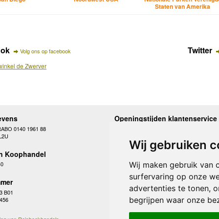
Staten van Amerika
ook
Twitter
Volg ons op facebook
inkel de Zwerver
evens
Openingstijden klantenservice
RABO 0140 1961 88
Maandag
10.00 - 12.30 en 13
L2U
Dinsdag
10.00 - 12.30 en 13
Wij gebruiken c
Woensdag
10.00 - 12.30 en 13
n Koophandel
Donderdag
10.00 - 12.30 en 13
Vrijdag
10.00 - 12.30 en 13
Wij maken gebruik van 
40
Zaterdag
gesloten
surfervaring op onze we
Zondag
gesloten
mer
advertenties te tonen, 
3 B01
begrijpen waar onze be
 456