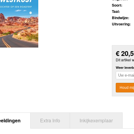
Soort:
Taal:
Bindwijze:
Uitvoering:
€
20,
Dit artike
Weer leverb
Houd mij
eeldingen
Extra Info
Inkijkexemplaar