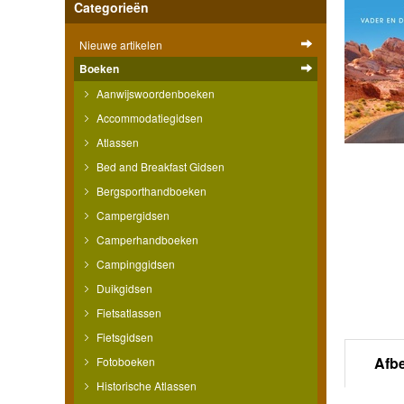
Categorieën
Nieuwe artikelen
Boeken
Aanwijswoordenboeken
Accommodatiegidsen
Atlassen
Bed and Breakfast Gidsen
Bergsporthandboeken
Campergidsen
Camperhandboeken
Campinggidsen
Duikgidsen
Fietsatlassen
Fietsgidsen
Afb
Fotoboeken
Historische Atlassen