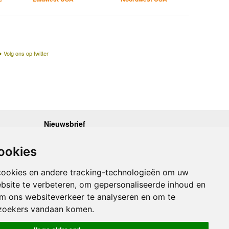
Volg ons op twitter
Nieuwsbrief
.30 - 17.00
Op de hoogte blijven van nieuwe reisgidsen,
travelgadgets en kaarten? Geef u op voor onze
.30 - 17.00
ookies
nieuwsbrief. U ontvangt de nieuwsbrief 1x per maand.
.30 - 17.00
.30 - 17.00
Bekijk hier onze laatste nieuwsbrief:
.30 - 17.00
cookies en andere tracking-technologieën om uw
Onze laatste Nieuwsbrief
bsite te verbeteren, om gepersonaliseerde inhoud en
om ons websiteverkeer te analyseren en om te
Inschrijven
zoekers vandaan komen.