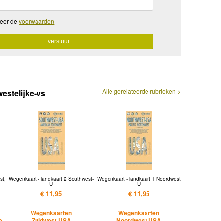
teer de
voorwaarden
Alle gerelateerde rubrieken >
estelijke-vs
st,
Wegenkaart - landkaart 2 Southwest-
Wegenkaart - landkaart 1 Noordwest
U
U
€ 11,95
€ 11,95
Wegenkaarten
Wegenkaarten
e
Zuidwest USA
Noordwest USA