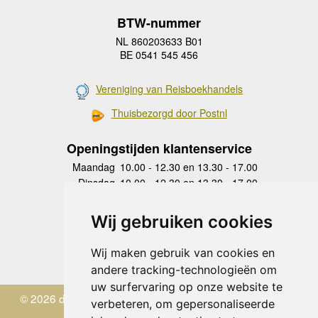
BTW-nummer
NL 860203633 B01
BE 0541 545 456
Vereniging van Reisboekhandels
Thuisbezorgd door Postnl
Openingstijden klantenservice
Maandag
10.00 - 12.30 en 13.30 - 17.00
Dinsdag
10.00 - 12.30 en 13.30 - 17.00
Woensdag
10.00 - 12.30 en 13.30 - 17.00
Donderdag
10.00 - 12.30 en 13.30 - 17.00
Wij gebruiken cookies
Vrijdag
10.00 - 12.30 en 13.30 - 17.00
Zaterdag
gesloten
Wij maken gebruik van cookies en
Zondag
gesloten
andere tracking-technologieën om
uw surfervaring op onze website te
© 2026 de Zwerver
verbeteren, om gepersonaliseerde