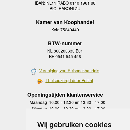
IBAN: NL11 RABO 0140 1961 88
BIC: RABONL2U
Kamer van Koophandel
Kvk: 75240440
BTW-nummer
NL 860203633 B01
BE 0541 545 456
Vereniging van Reisboekhandels
Thuisbezorgd door Postnl
Openingstijden klantenservice
Maandag
10.00 - 12.30 en 13.30 - 17.00
Dinsdag
10.00 - 12.30 en 13.30 - 17.00
Woensdag
10.00 - 12.30 en 13.30 - 17.00
Donderdag
10.00 - 12.30 en 13.30 - 17.00
Wij gebruiken cookies
Vrijdag
10.00 - 12.30 en 13.30 - 17.00