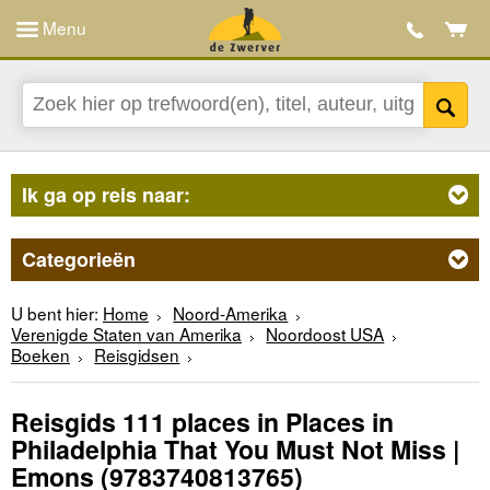
Menu
Ik ga op reis naar:
Categorieën
U bent hier:
Home
Noord-Amerika
Verenigde Staten van Amerika
Noordoost USA
Boeken
Reisgidsen
Reisgids 111 places in Places in
Philadelphia That You Must Not Miss |
Emons
(9783740813765)