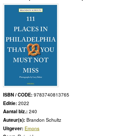
9783740813765
ISBN / CODE:
2022
Editie:
240
Aantal blz.:
Brandon Schultz
Auteur(s):
Emons
Uitgever: