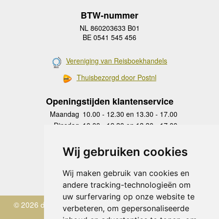
BTW-nummer
NL 860203633 B01
BE 0541 545 456
Vereniging van Reisboekhandels
Thuisbezorgd door Postnl
Openingstijden klantenservice
Maandag
10.00 - 12.30 en 13.30 - 17.00
Dinsdag
10.00 - 12.30 en 13.30 - 17.00
Woensdag
10.00 - 12.30 en 13.30 - 17.00
Donderdag
10.00 - 12.30 en 13.30 - 17.00
Wij gebruiken cookies
Vrijdag
10.00 - 12.30 en 13.30 - 17.00
Zaterdag
gesloten
Wij maken gebruik van cookies en
Zondag
gesloten
andere tracking-technologieën om
uw surfervaring op onze website te
© 2026 de Zwerver
verbeteren, om gepersonaliseerde