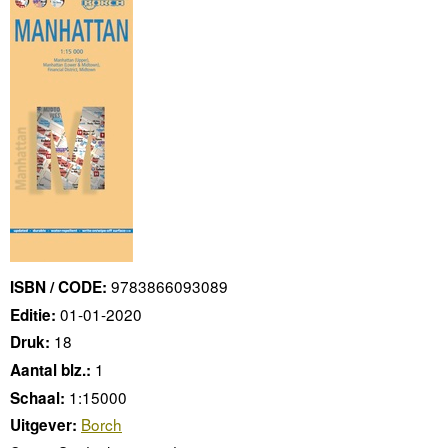
9783866093089
ISBN / CODE:
01-01-2020
Editie:
18
Druk:
1
Aantal blz.:
1:15000
Schaal:
Borch
Uitgever: