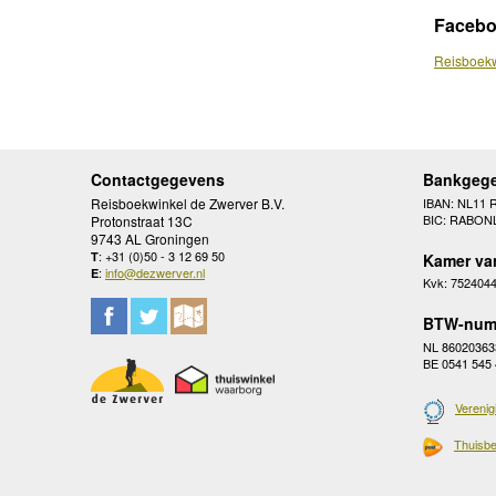
Faceb
Reisboekw
Contactgegevens
Bankgeg
Reisboekwinkel de Zwerver B.V.
IBAN: NL11 
BIC: RABON
Protonstraat 13C
9743 AL Groningen
: +31 (0)50 - 3 12 69 50
T
Kamer va
:
info@dezwerver.nl
E
Kvk: 752404
BTW-num
NL 86020363
BE 0541 545
Verenig
Thuisbe