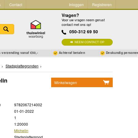
s
Contact
Inloggen
Registreren
Vragen?
Voor uw vragen neem gerust
contact met ons op!
050-312 69 50
NEEM CONTACT OP
 verzending vanaf €50,-
Achteraf betalen
Deskundig persone
Stadsplattegronden
lin
Winkelwagen
Geen items in winkelwagen
Ga naar winkelwagen
:
9782067214002
01-01-2022
1
1:20000
Michelin
Stadsplattegrond