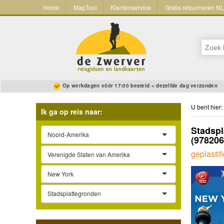
Home
MapTool
Klantenservice
Gratis retourneren N
Op werkdagen vóór 17:00 besteld = dezelfde dag verzonden
U bent hier:
Ik ga op reis naar:
Stadspl
Noord-Amerika
(97820
geplastif
Verenigde Staten van Amerika
New York
Stadsplattegronden