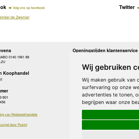
ook
Twitter
Volg ons op facebook
inkel de Zwerver
evens
Openingstijden klantenservice
RABO 0140 1961 88
Maandag
10.00 - 12.30 en 13
L2U
Dinsdag
10.00 - 12.30 en 13
Wij gebruiken c
Woensdag
10.00 - 12.30 en 13
n Koophandel
Donderdag
10.00 - 12.30 en 13
Vrijdag
10.00 - 12.30 en 13
Wij maken gebruik van 
40
Zaterdag
gesloten
surfervaring op onze we
Zondag
gesloten
mer
advertenties te tonen, 
3 B01
begrijpen waar onze be
 456
ing van Reisboekhandels
zorgd door Postnl