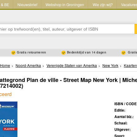
L & BE
Nieuwsbrief
Webshop in Groningen
Wie zijn wij?
Vacature
Gratis retourneren
Bedenktijd van 14 dagen
Gratis
Home
Noord-Amerika
Verenigde Staten van Amerika
New York
Kaarten
attegrond Plan de ville - Street Map New York | Miche
67214002)
iceerd
ISBN / CODE
Editie:
Aantal blz.:
Schaal:
Uitgever:
Soort: