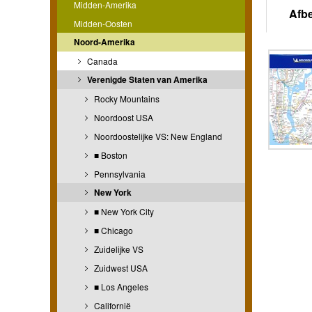
Midden-Amerika
Afb
Midden-Oosten
Noord-Amerika
Canada
Verenigde Staten van Amerika
Rocky Mountains
Noordoost USA
Noordoostelijke VS: New England
■ Boston
Pennsylvania
New York
■ New York City
■ Chicago
Zuidelijke VS
Zuidwest USA
■ Los Angeles
Californië