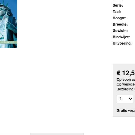
Serie:
Taal:
Hoogte:
Breedte:
Gewicht:
Bindwijze:
Uitvoering:
€
12,
Op voorra
Op werkdag
Bezorging 
Gratis
verz