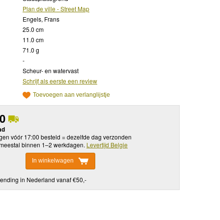
Plan de ville - Street Map
Engels, Frans
25.0 cm
11.0 cm
71.0 g
-
Scheur- en watervast
Schrijf als eerste een review
Toevoegen aan verlanglijstje
50
ad
en vóór 17:00 besteld = dezelfde dag verzonden
meestal binnen 1–2 werkdagen.
Levertijd Belgie
In winkelwagen
ending in Nederland vanaf €50,-