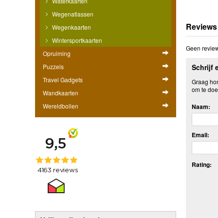
Waterkaarten
Wegenatlassen
Reviews
Wegenkaarten
Wintersportkaarten
Geen review
Opruiming
Puzzels
Schrijf 
Travel Gadgets
Graag hore
om te doe
Wandkaarten
Wereldbollen
Naam:
Email:
Rating: