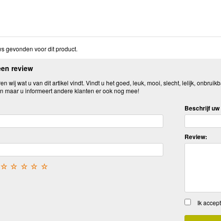
s gevonden voor dit product.
een review
n wij wat u van dit artikel vindt. Vindt u het goed, leuk, mooi, slecht, lelijk, onbruikb
n maar u informeert andere klanten er ook nog mee!
Beschrijf uw 
Review:
☆
☆
☆
☆
☆
Ik accep