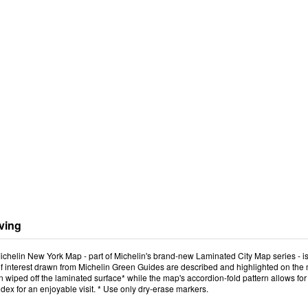
ving
helin New York Map - part of Michelin's brand-new Laminated City Map series - is i
 of interest drawn from Michelin Green Guides are described and highlighted on the
 wiped off the laminated surface* while the map's accordion-fold pattern allows for 
ndex for an enjoyable visit. * Use only dry-erase markers.