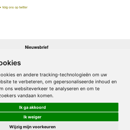
Volg ons op twitter
Nieuwsbrief
.30 - 17.00
Op de hoogte blijven van nieuwe reisgidsen,
travelgadgets en kaarten? Geef u op voor onze
.30 - 17.00
ookies
nieuwsbrief. U ontvangt de nieuwsbrief 1x per maand.
.30 - 17.00
.30 - 17.00
Bekijk hier onze laatste nieuwsbrief:
.30 - 17.00
cookies en andere tracking-technologieën om uw
Onze laatste Nieuwsbrief
bsite te verbeteren, om gepersonaliseerde inhoud en
om ons websiteverkeer te analyseren en om te
Inschrijven
zoekers vandaan komen.
Ik ga akkoord
Ik weiger
Wijzig mijn voorkeuren