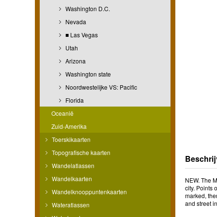
Washington D.C.
Nevada
■ Las Vegas
Utah
Arizona
Washington state
Noordwestelijke VS: Pacific
Florida
Oceanië
Zuid-Amerika
Toerskikaarten
Topografische kaarten
Beschrij
Wandelatlassen
Wandelkaarten
NEW. The Mic
city. Points
Wandelknooppuntenkaarten
marked, then
and street i
Wateratlassen