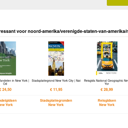
ressant voor noord-amerika/verenigde-staten-van-amerika/
andelen in New York |
Stadsplattegrond New York City | Nat
Reisgids National Geographic N
Od
Yor
€ 24,50
€ 11,95
€ 28,99
delgidsen
Stadsplattegronden
Reisgidsen
ew York
New York
New York