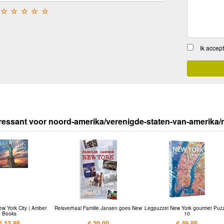
☆
☆
☆
☆
☆
Ik accep
ressant voor noord-amerika/verenigde-staten-van-amerika/
w York City | Amber
Reisverhaal Familie Jansen goes New
Legpuzzel New York gourmet Puz
Books
10
€ 13,95
€ 20,00
€ 49,95