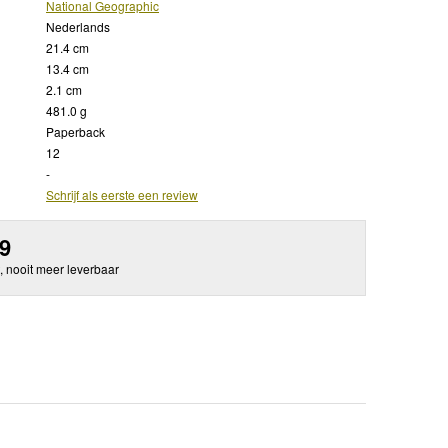
National Geographic
Nederlands
21.4 cm
13.4 cm
2.1 cm
481.0 g
Paperback
12
-
Schrijf als eerste een review
99
, nooit meer leverbaar