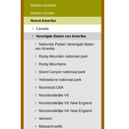
Midden-Amerika
Midden-Oosten
Noord-Amerika
Canada
Verenigde Staten van Amerika
Nationale Parken Verenigde Staten
van Amerika
Rocky Mountain nationaal park
Rocky Mountains
Grand Canyon nationaal park
Yellowstone nationaal park
Noordoost USA
Noordoostelijke VS
Noordoostelijke VS: New England
Noordoostelijke VS: New England
Vermont
Massachusetts