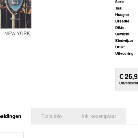
Serie:
Taal:
Hoogte:
Breedte:
Dikte:
Gewicht:
Bindwijze:
Druk:
Uitvoering:
€
26,
Uitverkocht
eeldingen
Extra Info
Inkijkexemplaar