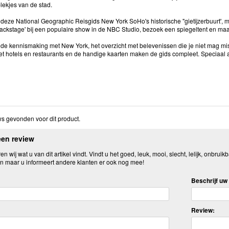
lekjes van de stad.
deze National Geographic Reisgids New York SoHo's historische "gietijzerbuurt
"backstage' bij een populaire show in de NBC Studio, bezoek een spiegeltent en maa
ide kennismaking met New York, het overzicht met belevenissen die je niet mag mi
met hotels en restaurants en de handige kaarten maken de gids compleet. Speciaal 
s gevonden voor dit product.
een review
n wij wat u van dit artikel vindt. Vindt u het goed, leuk, mooi, slecht, lelijk, onbruikb
n maar u informeert andere klanten er ook nog mee!
Beschrijf uw 
Review: