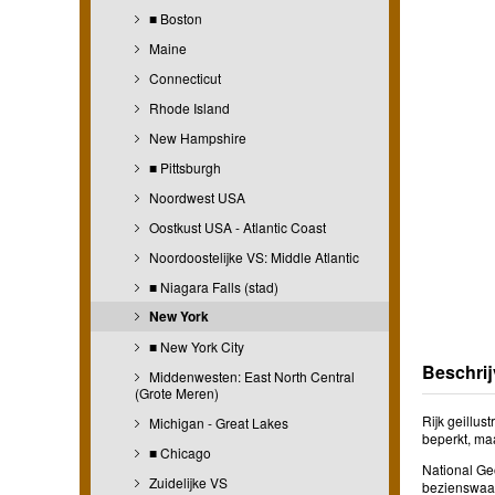
■ Boston
Maine
Connecticut
Rhode Island
New Hampshire
■ Pittsburgh
Noordwest USA
Oostkust USA - Atlantic Coast
Noordoostelijke VS: Middle Atlantic
■ Niagara Falls (stad)
New York
■ New York City
Beschrij
Middenwesten: East North Central
(Grote Meren)
Rijk geillus
Michigan - Great Lakes
beperkt, ma
■ Chicago
National Ge
Zuidelijke VS
bezienswaar