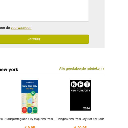
teer de
voorwaarden
Alle gerelateerde rubrieken >
new-york
zle
Stadsplattegrond City map New York |
Reisgids New York City Not For Touri
€ 9,95
€ 20,95