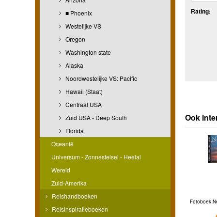
Rating:
■ Phoenix
Westelijke VS
Oregon
Washington state
Alaska
Noordwestelijke VS: Pacific
Hawaii (Staat)
Centraal USA
Ook inte
Zuid USA - Deep South
Florida
Oceanië
Universum - Zonnestelsel - Heelal
Wereld
Zuid-Amerika
Reishandboeken
Fotoboek Ne
Reisinspiratieboeken