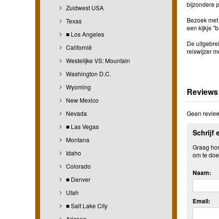
bijzondere p
Zuidwest USA
Bezoek met 
Texas
een kijkje 
■ Los Angeles
De uitgebre
Californië
reiswijzer 
Westelijke VS: Mountain
Washington D.C.
Wyoming
Reviews
New Mexico
Nevada
Geen review
■ Las Vegas
Schrijf 
Montana
Graag hore
Idaho
om te doe
Colorado
Naam:
■ Denver
Utah
Email:
■ Salt Lake City
Arizona