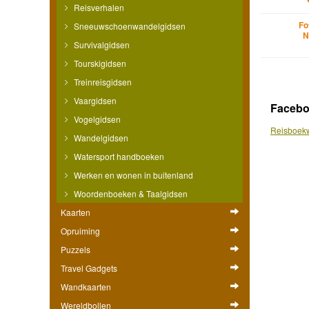
Reisverhalen
Fo
Sneeuwschoenwandelgidsen
N
Survivalgidsen
Tourskigidsen
Treinreisgidsen
Vaargidsen
Faceb
Vogelgidsen
Reisboekw
Wandelgidsen
Watersport handboeken
Werken en wonen in buitenland
Woordenboeken & Taalgidsen
Kaarten
Opruiming
Puzzels
Travel Gadgets
Wandkaarten
Wereldbollen