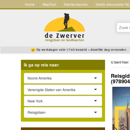
Home
MapTool
Klantenservice
Gratis retourneren N
Op werkdagen vóór 17:00 besteld = dezelfde dag verzonden
U bent hier:
Ik ga op reis naar:
Reisgid
Noord-Amerika
(97890
Verenigde Staten van Amerika
New York
Reisgidsen