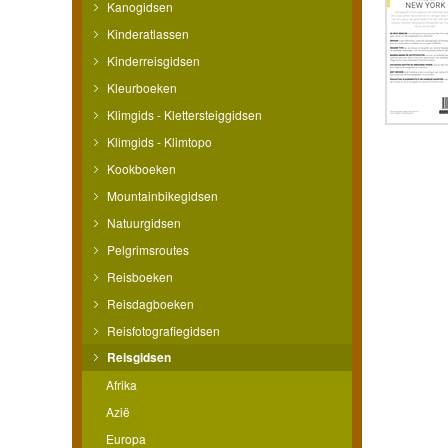
Kanogidsen
Kinderatlassen
Kinderreisgidsen
Kleurboeken
Klimgids - Klettersteiggidsen
Klimgids - Klimtopo
Kookboeken
Mountainbikegidsen
Natuurgidsen
Pelgrimsroutes
Reisboeken
Reisdagboeken
Reisfotografiegidsen
Reisgidsen
Afrika
Azië
Europa