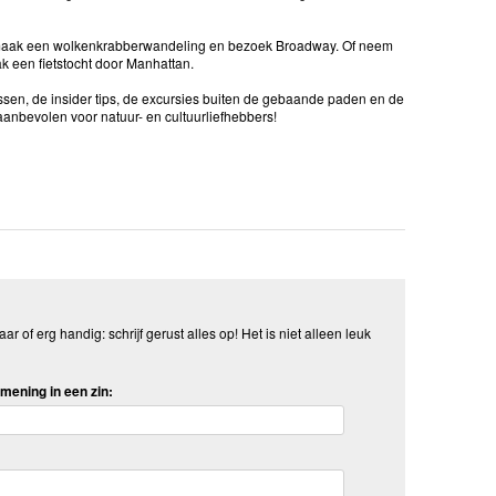
', maak een wolkenkrabberwandeling en bezoek Broadway. Of neem
k een fietstocht door Manhattan.
ssen, de insider tips, de excursies buiten de gebaande paden en de
aanbevolen voor natuur- en cultuurliefhebbers!
aar of erg handig: schrijf gerust alles op! Het is niet alleen leuk
mening in een zin: