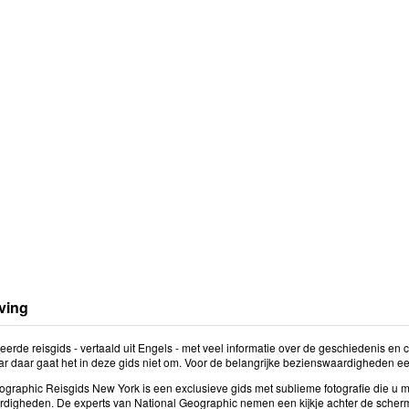
ving
treerde reisgids - vertaald uit Engels - met veel informatie over de geschiedenis en
ar daar gaat het in deze gids niet om. Voor de belangrijke bezienswaardigheden e
ographic Reisgids New York is een exclusieve gids met sublieme fotografie die 
digheden. De experts van National Geographic nemen een kijkje achter de scherme