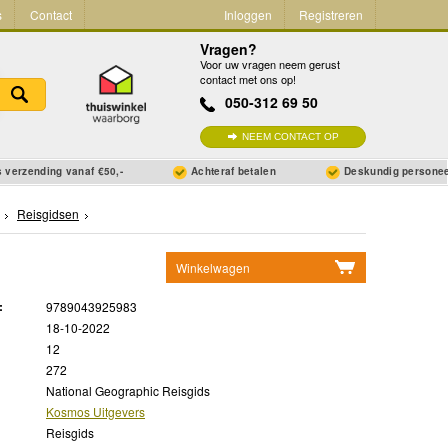
s
Contact
Inloggen
Registreren
Vragen?
Voor uw vragen neem gerust
contact met ons op!
050-312 69 50
NEEM CONTACT OP
 verzending vanaf €50,-
Achteraf betalen
Deskundig persone
Reisgidsen
Winkelwagen
Geen items in winkelwagen
:
9789043925983
Ga naar winkelwagen
18-10-2022
12
272
National Geographic Reisgids
Kosmos Uitgevers
Reisgids