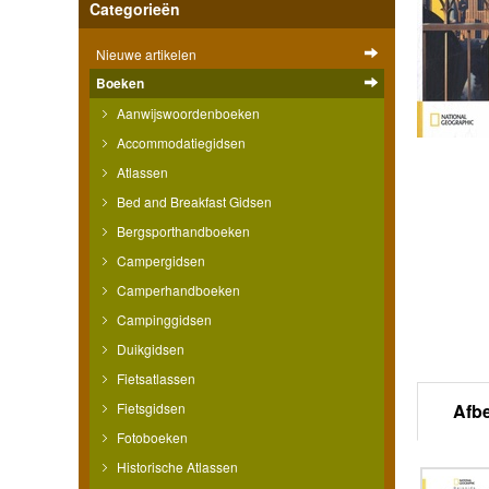
Categorieën
Nieuwe artikelen
Boeken
Aanwijswoordenboeken
Accommodatiegidsen
Atlassen
Bed and Breakfast Gidsen
Bergsporthandboeken
Campergidsen
Camperhandboeken
Campinggidsen
Duikgidsen
Fietsatlassen
Fietsgidsen
Afb
Fotoboeken
Historische Atlassen