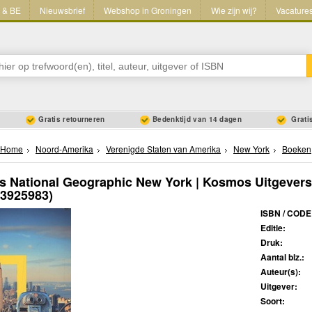
L & BE
Nieuwsbrief
Webshop in Groningen
Wie zijn wij?
Vacature
Gratis retourneren
Bedenktijd van 14 dagen
Gratis
Home
Noord-Amerika
Verenigde Staten van Amerika
New York
Boeken
s National Geographic New York | Kosmos Uitgevers
43925983)
ISBN / CODE
Editie:
Druk:
Aantal blz.:
Auteur(s):
Uitgever:
Soort: