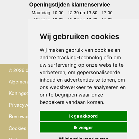
Openingstijden klantenservice
Maandag
10.00 - 12.30 en 13.30 - 17.00
Dinsdag
10.00 - 12.30 en 13.30 - 17.00
Woensdag
10.00 - 12.30 en 13.30 - 17.00
Donderdag
10.00 - 12.30 en 13.30 - 17.00
Wij gebruiken cookies
Vrijdag
10.00 - 12.30 en 13.30 - 17.00
Zaterdag
gesloten
Wij maken gebruik van cookies en
Zondag
gesloten
andere tracking-technologieën om
uw surfervaring op onze website te
© 2026 de Zwerver
verbeteren, om gepersonaliseerde
inhoud en advertenties te tonen, om
Algemene Voorwaarden
ons websiteverkeer te analyseren en
Kortingscode
om te begrijpen waar onze
bezoekers vandaan komen.
Privacyverklaring
Reviewbeleid
Ik ga akkoord
Cookies
Ik weiger
Wijzig mijn voorkeuren