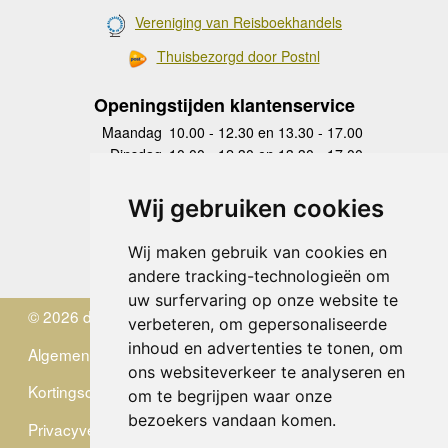
Vereniging van Reisboekhandels
Thuisbezorgd door Postnl
Openingstijden klantenservice
Maandag
10.00 - 12.30 en 13.30 - 17.00
Dinsdag
10.00 - 12.30 en 13.30 - 17.00
Woensdag
10.00 - 12.30 en 13.30 - 17.00
Donderdag
10.00 - 12.30 en 13.30 - 17.00
Wij gebruiken cookies
Vrijdag
10.00 - 12.30 en 13.30 - 17.00
Zaterdag
gesloten
Wij maken gebruik van cookies en
Zondag
gesloten
andere tracking-technologieën om
uw surfervaring op onze website te
© 2026 de Zwerver
verbeteren, om gepersonaliseerde
inhoud en advertenties te tonen, om
Algemene Voorwaarden
ons websiteverkeer te analyseren en
Kortingscode
om te begrijpen waar onze
bezoekers vandaan komen.
Privacyverklaring