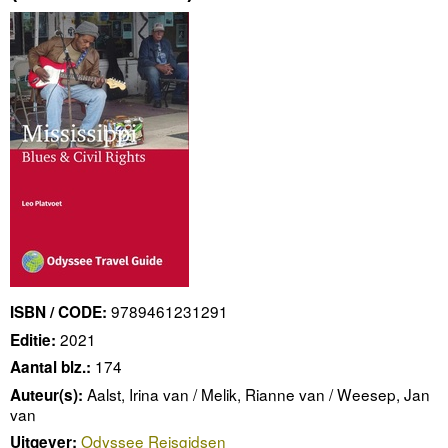
9789461231291
ISBN / CODE:
2021
Editie:
174
Aantal blz.:
Aalst, Irina van / Melik, Rianne van / Weesep, Jan
Auteur(s):
van
Odyssee Reisgidsen
Uitgever: