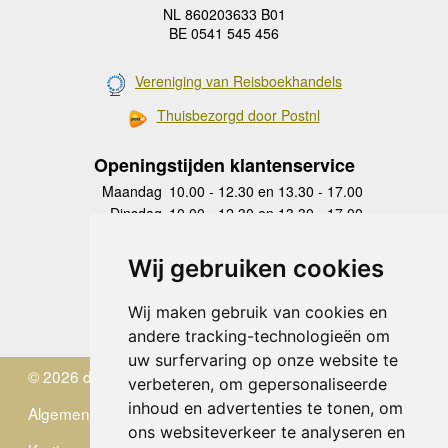
NL 860203633 B01
BE 0541 545 456
Vereniging van Reisboekhandels
Thuisbezorgd door Postnl
Openingstijden klantenservice
Maandag
10.00 - 12.30 en 13.30 - 17.00
Dinsdag
10.00 - 12.30 en 13.30 - 17.00
Woensdag
10.00 - 12.30 en 13.30 - 17.00
Donderdag
10.00 - 12.30 en 13.30 - 17.00
Wij gebruiken cookies
Vrijdag
10.00 - 12.30 en 13.30 - 17.00
Zaterdag
gesloten
Wij maken gebruik van cookies en
Zondag
gesloten
andere tracking-technologieën om
uw surfervaring op onze website te
© 2026 de Zwerver
verbeteren, om gepersonaliseerde
inhoud en advertenties te tonen, om
Algemene Voorwaarden
ons websiteverkeer te analyseren en